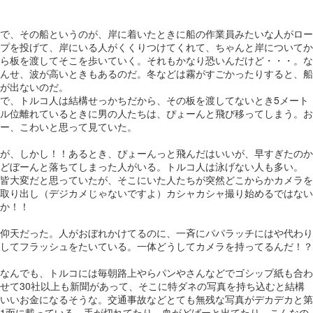
で、その船というのが、岸に着いたときに船の作業員みたいな人がロー
プを投げて、岸にいる人がくくりつけてくれて、ちゃんと岸についてか
ら板を渡してそこを歩いていく。それもかなり恐いんだけど・・・。な
んせ、波が高いときもあるのだ。冬などは霧がすごかったりすると、船
が出ないのだ。
で、トルコ人は結構せっかちだから、その板を渡してないとき5メート
ル位離れているときに男の人たちは、ぴょーんと飛び移ってしまう。お
ー、こわいと思って見ていた。
が、しかし！！あるとき、ぴょーんっと飛んだはいいが、早すぎたのか
どぼーんと落ちてしまった人がいる。トルコ人は泳げない人も多い。
皆大変だと思っていたが、そこにいた人たちが突然どこからかカメラを
取り出し（デジカメじゃないですよ）カシャカシャ撮り始めるではない
か！！
仰天だった。人がおぼれかけてるのに、一斉にパパラッチにはや代わり
してフラッシュをたいている。一体どうしてカメラを持ってるんだ！？
なんでも、トルコには毎朝路上やらパンやさんなどでゴシップ紙も合わ
せて30社以上も新聞があって、そこに特ダネの写真を持ち込むと結構
いいお金になるそうな。交通事故などとても無残な写真がデカデカと第
1面に載っている。手が切れてたり、血がどばーと出てたり。こんなの