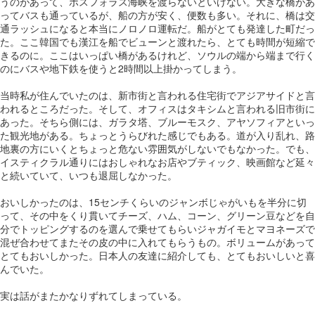
うのがあって、ボスフォラス海峡を渡らないといけない。大きな橋があ
ってバスも通っているが、船の方が安く、便数も多い。それに、橋は交
通ラッシュになると本当にノロノロ運転だ。船がとても発達した町だっ
た。ここ韓国でも漢江を船でビューンと渡れたら、とても時間が短縮で
きるのに。ここはいっぱい橋があるけれど、ソウルの端から端まで行く
のにバスや地下鉄を使うと2時間以上掛かってしまう。
当時私が住んでいたのは、新市街と言われる住宅街でアジアサイドと言
われるところだった。そして、オフィスはタキシムと言われる旧市街に
あった。そちら側には、ガラタ塔、ブルーモスク、アヤソフィアといっ
た観光地がある。ちょっとうらびれた感じでもある。道が入り乱れ、路
地裏の方にいくとちょっと危ない雰囲気がしないでもなかった。でも、
イスティクラル通りにはおしゃれなお店やブティック、映画館など延々
と続いていて、いつも退屈しなかった。
おいしかったのは、15センチくらいのジャンボじゃがいもを半分に切
って、その中をくり貫いてチーズ、ハム、コーン、グリーン豆などを自
分でトッピングするのを選んで乗せてもらいジャガイモとマヨネーズで
混ぜ合わせてまたその皮の中に入れてもらうもの。ボリュームがあって
とてもおいしかった。日本人の友達に紹介しても、とてもおいしいと喜
んでいた。
実は話がまたかなりずれてしまっている。