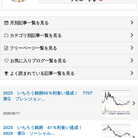
月別記事一覧を見る
カテゴリ別記事一覧を見る
フリーページ一覧を見る
お気に入りブログ一覧を見る
よく読まれている記事一覧を見る
2025 いちろう銘柄68％利食い達成！ 7707
東G プレシジョン…
2026/05/17
2025 いちろう銘柄 81％利食い達成！
3929 東G ソーシャル…