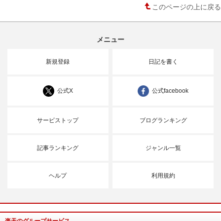
このページの上に戻る
メニュー
新規登録
日記を書く
公式X
公式facebook
サービストップ
ブログランキング
記事ランキング
ジャンル一覧
ヘルプ
利用規約