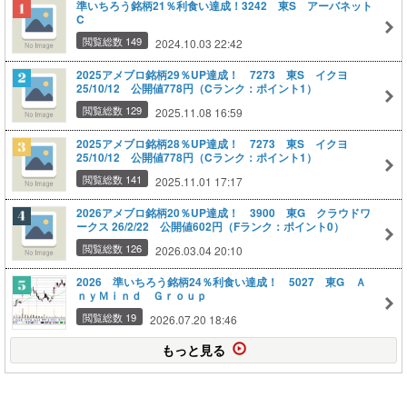
準いちろう銘柄21％利食い達成！3242 東S アーバネット
C
閲覧総数 149
2024.10.03 22:42
2025アメブロ銘柄29％UP達成！ 7273 東S イクヨ
25/10/12 公開値778円（Cランク：ポイント1）
閲覧総数 129
2025.11.08 16:59
2025アメブロ銘柄28％UP達成！ 7273 東S イクヨ
25/10/12 公開値778円（Cランク：ポイント1）
閲覧総数 141
2025.11.01 17:17
2026アメブロ銘柄20％UP達成！ 3900 東G クラウドワ
ークス 26/2/22 公開値602円（Fランク：ポイント0）
閲覧総数 126
2026.03.04 20:10
2026 準いちろう銘柄24％利食い達成！ 5027 東G Ａ
ｎｙＭｉｎｄ Ｇｒｏｕｐ
閲覧総数 19
2026.07.20 18:46
もっと見る