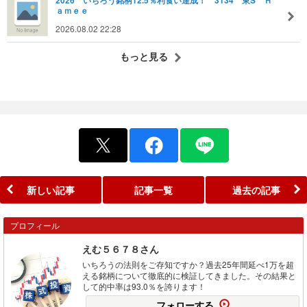
2026 いちろう銘柄12.5％利食い達成！ 3134 東S Ｈ
ａｍｅｅ
2026.08.02 22:28
もっと見る
新しい記事
記事一覧
過去の記事
プロフィール
えむ５６７８さん
いちろうの法則をご存知ですか？過去25年間延べ1万を超
える銘柄について徹底的に検証してきました。その結果と
して的中率は93.0％を誇ります！
フォローする