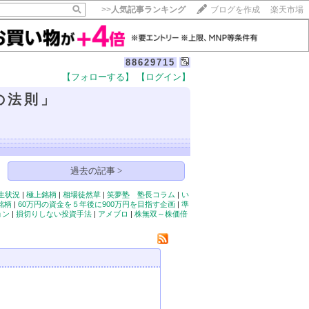
>>
人気記事ランキング
ブログを作成
楽天市場
88629715
【フォローする】
【ログイン】
【毎日開催】
の法則」
15記事にいいね！で1ポイント
10秒滞在
いいね!
--
/
--
過去の記事 >
生状況
|
極上銘柄
|
相場徒然草
|
笑夢塾 塾長コラム
|
い
銘柄
|
60万円の資金を５年後に900万円を目指す企画
|
準
ョン
|
損切りしない投資手法
|
アメブロ
|
株無双～株価倍