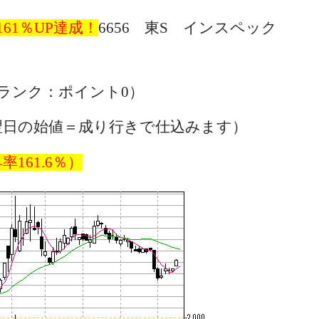
161
％
UP達成！
6656 東S インスペック
円（Fランク：ポイント0）
7円（翌日の始値＝成り行きで仕込みます）
昇率
161.6
％）