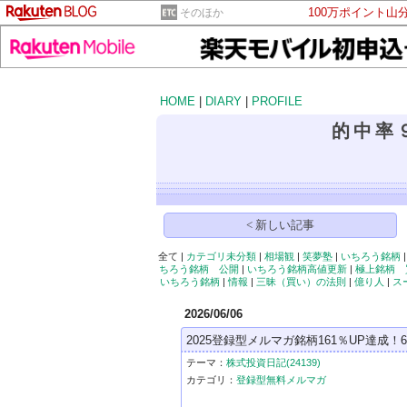
100万ポイント山
そのほか
HOME
|
DIARY
|
PROFILE
的中率
< 新しい記事
全て |
カテゴリ未分類
|
相場観
|
笑夢塾
|
いちろう銘柄
ちろう銘柄 公開
|
いちろう銘柄高値更新
|
極上銘柄 
いちろう銘柄
|
情報
|
三昧（買い）の法則
|
億り人
|
ス
2026/06/06
2025登録型メルマガ銘柄161％UP達成！
テーマ：
株式投資日記(24139)
カテゴリ：
登録型無料メルマガ