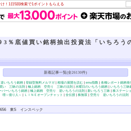
分け！1日5回検索で1ポイントもらえる
９3％底値買い銘柄抽出投資法「いちろう
新着記事一覧(全26130件)
|
逆いちろう銘柄
|
登録型無料メルマガ
|
相場の展開を読む
|
emu指数
|
各種レポート銘柄発
買い 三昧の法則
|
極上銘柄 空売り 三昧の法則
|
水曜日のいちろう銘柄
|
いちろう三昧
ーパーいちろう銘柄
|
極上銘柄 空売り 逆いちろうの法則
|
新いちろう三昧
|
株ステーシ
増～億り人～
|
ＬＩＮＥオープンチャット
|
全伝授
|
株無双
|
空売り 逆いちろうの法則
6656 東S インスペック