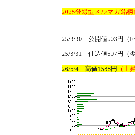
2025登録型メルマガ銘柄
25/3/30 公開値603
25/3/31 仕込値60
2
6
/6/4 高値
1588
円
（上