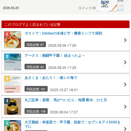
2026.05.20
コメント(4)
このブログでよく読まれている記事
ガストで：Umiosの冷凍ピザ：農業インフラ深刻
閲覧総数 87
2026.08.06 17:26
アークス：熱闘甲子園！ 始まったよ～
閲覧総数 62
2026.08.05 17:29
あさくま：あたり！：南シナ海で
閲覧総数 181
2025.10.27 18:01
丸三証券：昼寝、 気がついたら：地震 断水、ひと月
閲覧総数 108
2026.08.04 17:27
大王製紙：幸楽苑で：甲子園、担架で：セブン＆アイ2030ま
でに