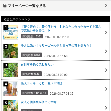
フリーページ一覧を見る
総合記事ランキング
【賢く貯めて、賢く使おう！】あなたに合ったカードを選ん
で支払いをお得に！✨
閲覧総数 16382
2026.08.07 11:00
暑さに強い！マリーゴールドと日々草の種を採ろう！
閲覧総数 8902
2026.08.08 16:58
百日草を長く楽しみたい
閲覧総数 3762
2026.08.08 00:00
楽天ラッキーくじ一覧（PC版）
閲覧総数 11203314
2026.08.07 08:35
友人と価値観が似てる幸せ！