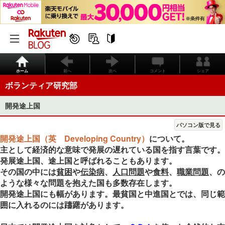
ホーム
前へ
次へ
コメント
シェア
ボランティア研究部
開発途上国
パソコン版で見る
開発途上国（英 Developing Country）
について。
主として経済的な意味で発展の遅れている国を指す言葉です。
発展途上国、途上国と呼ばれることもあります。
その国の中には
貧困
や
伝染病
、
人口問題
や
食料
、
職業問題
、の
ような様々な問題を抱えた国も多数存在します。
開発途上国にも幅があります。最貧国と中進国とでは、同じ範
囲に入れるのには躊躇があります。