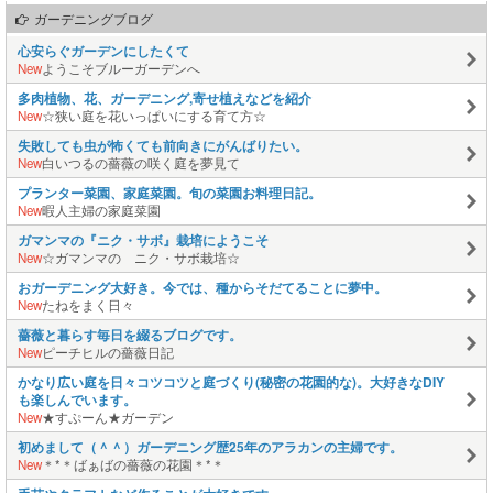
ガーデニングブログ
心安らぐガーデンにしたくて
New
ようこそブルーガーデンへ
多肉植物、花、ガーデニング,寄せ植えなどを紹介
New
☆狭い庭を花いっぱいにする育て方☆
失敗しても虫が怖くても前向きにがんばりたい。
New
白いつるの薔薇の咲く庭を夢見て
プランター菜園、家庭菜園。旬の菜園お料理日記。
New
暇人主婦の家庭菜園
ガマンマの『ニク・サボ』栽培にようこそ
New
☆ガマンマの ニク・サボ栽培☆
おガーデニング大好き。今では、種からそだてることに夢中。
New
たねをまく日々
薔薇と暮らす毎日を綴るブログです。
New
ピーチヒルの薔薇日記
かなり広い庭を日々コツコツと庭づくり(秘密の花園的な)。大好きなDIY
も楽しんでいます。
New
★すぷーん★ガーデン
初めまして（＾＾）ガーデニング歴25年のアラカンの主婦です。
New
＊*＊ばぁばの薔薇の花園＊*＊