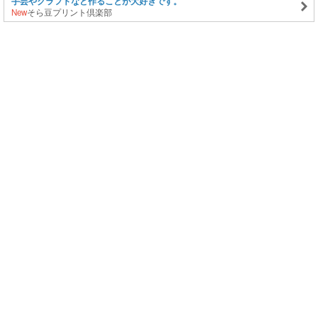
手芸やクラフトなど作ることが大好きです。
New
そら豆プリント倶楽部
このページの上に戻る
メニュー
新規登録
日記を書く
公式X
公式facebook
サービストップ
ブログランキング
記事ランキング
ジャンル一覧
ヘルプ
利用規約