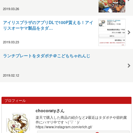
2019.03.26
アイリスプラザのアプリDLで100P貰える！アイ
リスオーヤマ製品をタダ…
2019.03.23
ランチプレートをタダポチ＠こどもちゃれんじ
2019.02.12
プロフィール
chocoratyさん
楽天で購入した商品の紹介など♪最近はタダポチや節約案
件にハマリ中ですヽ(´▽｀)/
https://www.instagram.com/erich.gt/