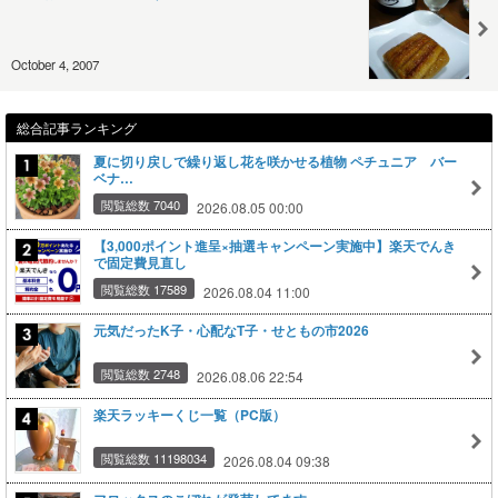
October 4, 2007
総合記事ランキング
夏に切り戻しで繰り返し花を咲かせる植物 ペチュニア バー
ベナ…
閲覧総数 7040
2026.08.05 00:00
【3,000ポイント進呈×抽選キャンペーン実施中】楽天でんき
で固定費見直し
閲覧総数 17589
2026.08.04 11:00
元気だったK子・心配なT子・せともの市2026
閲覧総数 2748
2026.08.06 22:54
楽天ラッキーくじ一覧（PC版）
閲覧総数 11198034
2026.08.04 09:38