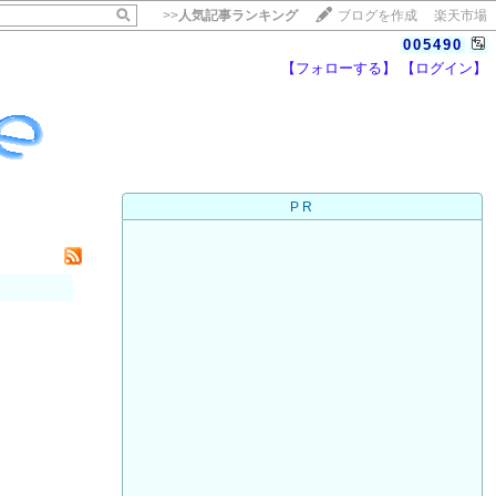
>>
人気記事ランキング
ブログを作成
楽天市場
005490
【フォローする】
【ログイン】
【毎日開催】
15記事にいいね！で1ポイント
10秒滞在
PR
いいね!
--
/
--