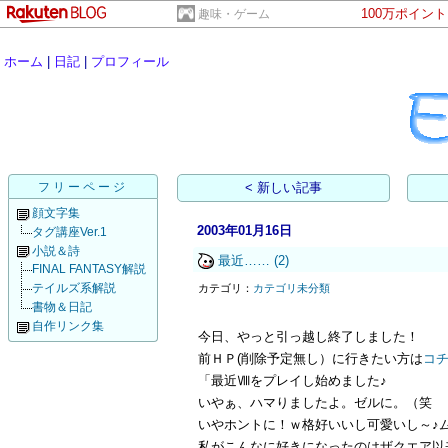
100万ポイン
趣味・ゲーム
ホーム
|
日記
|
プロフィール
フリーページ
< 新しい記事
顔文字集
2003年01月16日
タグ講座Ver.1
小説＆詩
最近……
(2)
FINAL FANTASY解説
テイルズ系解説
カテゴリ：
カテゴリ未分類
書物＆日記
自作リンク集
今日、やっと引っ越し終了しました！
前ＨＰ(削除予定無し）に行きたい方は
コ
「最近Ⅷをプレイし始めました♪
いやぁ、ハマりましたよ。ゼルに。（笑
いやホントに！ｗ格好いいし可愛いし～♪
私がこんなに好きになったのはザクエア以