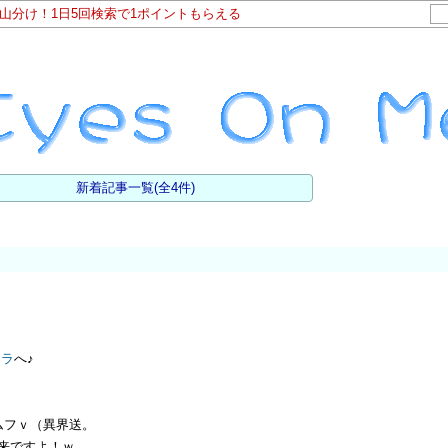
ト山分け！1日5回検索で1ポイントもらえる
新着記事一覧(全4件)
チラ
へ♪
ムフｖ（異界送。
来ですよ！ｗ