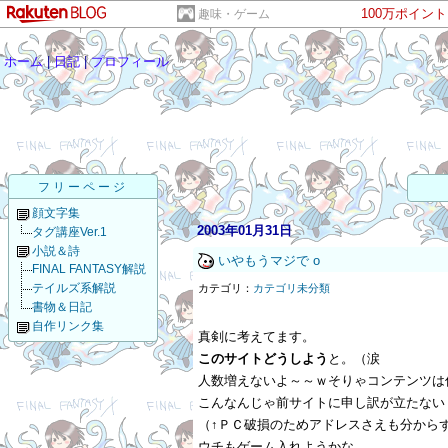
100万ポイン
趣味・ゲーム
ホーム
|
日記
|
プロフィール
フリーページ
顔文字集
2003年01月31日
タグ講座Ver.1
小説＆詩
いやもうマジで o
FINAL FANTASY解説
テイルズ系解説
カテゴリ：
カテゴリ未分類
書物＆日記
自作リンク集
真剣に考えてます。
このサイトどうしよう
と。（涙
人数増えないよ～～ｗそりゃコンテンツは
こんなんじゃ前サイトに申し訳が立たない
（↑ＰＣ破損のためアドレスさえも分から
ウチもゲーム入れようかな……。。