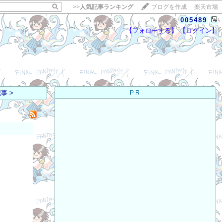
>>
人気記事ランキング
ブログを作成
楽天市場
005489
【フォローする】
【ログイン】
【毎日開催】
15記事にいいね！で1ポイント
10秒滞在
事 >
PR
いいね!
--
/
--