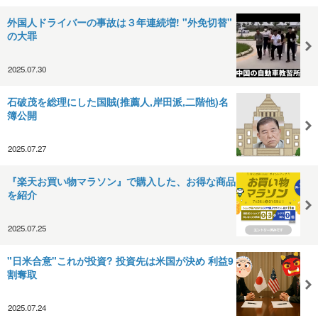
外国人ドライバーの事故は３年連続増! "外免切替"
の大罪
2025.07.30
石破茂を総理にした国賊(推薦人,岸田派,二階他)名
簿公開
2025.07.27
『楽天お買い物マラソン』で購入した、お得な商品
を紹介
2025.07.25
"日米合意"これが投資? 投資先は米国が決め 利益9
割奪取
2025.07.24