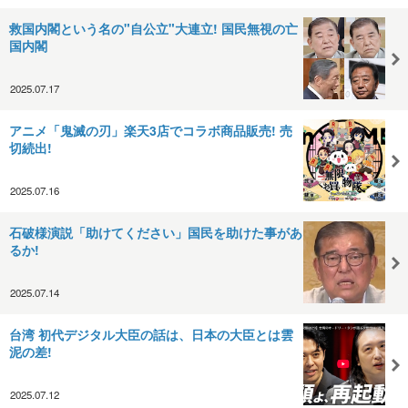
救国内閣という名の"自公立"大連立! 国民無視の亡
国内閣
2025.07.17
アニメ「鬼滅の刃」楽天3店でコラボ商品販売! 売
切続出!
2025.07.16
石破様演説「助けてください」国民を助けた事があ
るか!
2025.07.14
台湾 初代デジタル大臣の話は、日本の大臣とは雲
泥の差!
2025.07.12