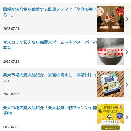
関税交渉合意を称賛する既成メディア「全容を報じ
ろ！」
2025.07.24
マスコミが伝えない備蓄米ブーム～中小スーパーの
本音
2025.07.23
楽天市場の購入品紹介、災害の備えに「非常用トイ
レ」
2025.07.22
楽天市場の購入品紹介『楽天お買い物マラソン』開
催中!
2025.07.21