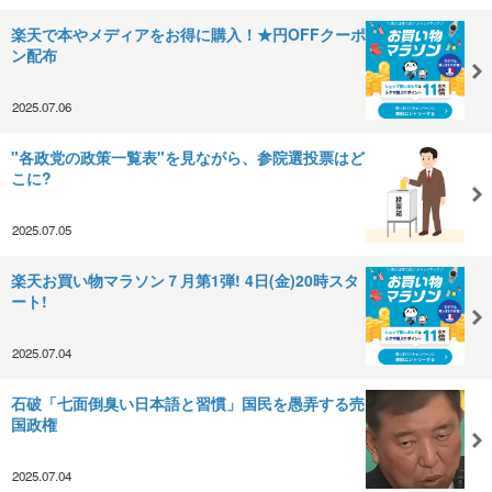
楽天で本やメディアをお得に購入！★円OFFクーポ
ン配布
2025.07.06
"各政党の政策一覧表"を見ながら、参院選投票はど
こに?
2025.07.05
楽天お買い物マラソン７月第1弾! 4日(金)20時スタ
ート!
2025.07.04
石破「七面倒臭い日本語と習慣」国民を愚弄する売
国政権
2025.07.04