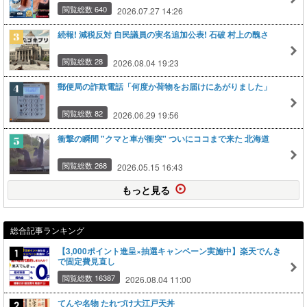
閲覧総数 640
2026.07.27 14:26
続報! 減税反対 自民議員の実名追加公表! 石破 村上の醜さ
閲覧総数 28
2026.08.04 19:23
郵便局の詐欺電話「何度か荷物をお届けにあがりました」
閲覧総数 82
2026.06.29 19:56
衝撃の瞬間 "クマと車が衝突" ついにココまで来た 北海道
閲覧総数 268
2026.05.15 16:43
もっと見る
総合記事ランキング
【3,000ポイント進呈×抽選キャンペーン実施中】楽天でんき
で固定費見直し
閲覧総数 16387
2026.08.04 11:00
てんや名物 たれづけ大江戸天丼