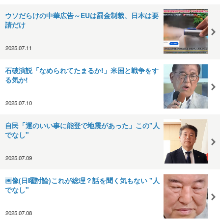
ウソだらけの中華広告～EUは罰金制裁、日本は要
請だけ
2025.07.11
石破演説「なめられてたまるか!」米国と戦争をす
る気か!
2025.07.10
自民「運のいい事に能登で地震があった」この"人
でなし"
2025.07.09
画像(日曜討論)これが総理？話を聞く気もない "人
でなし"
2025.07.08