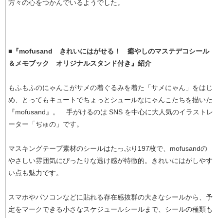
方々の心をつかんでいるようでした。
■
『mofusand きれいにはがせる！ 癒やしのマステデコシール
＆メモブック オリジナルスタンド付き』紹介
もふもふのにゃんこがサメの着ぐるみを着た「サメにゃん」をはじ
め、とってもキュートでちょっとシュールなにゃんこたちを描いた
『mofusand』。 手がけるのは SNS を中心に大人気のイラストレ
ーター「ぢゅの」です。
マスキングテープ素材のシールはたっぷり197枚で、mofusandの
やさしい雰囲気にぴったりな透け感が特徴的。きれいにはがしやす
い点も魅力です。
スマホやパソコンなどに貼れる存在感抜群の大きなシールから、予
定をマークできる小さなスケジュールシールまで、シールの種類も