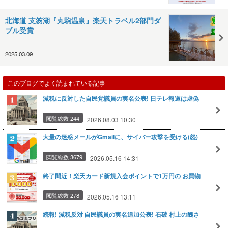
北海道 支笏湖『丸駒温泉』楽天トラベル2部門ダ
ブル受賞
2025.03.09
このブログでよく読まれている記事
減税に反対した自民党議員の実名公表! 日テレ報道は虚偽
閲覧総数 244
2026.08.03 10:30
大量の迷惑メールがGmailに、サイバー攻撃を受ける(怒)
閲覧総数 3679
2026.05.16 14:31
終了間近！楽天カード新規入会ポイントで1万円の お買物
閲覧総数 278
2026.05.16 13:11
続報! 減税反対 自民議員の実名追加公表! 石破 村上の醜さ