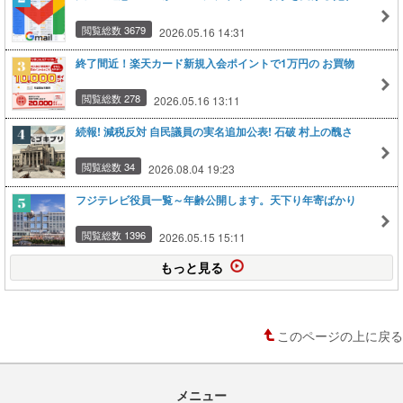
閲覧総数 3679
2026.05.16 14:31
終了間近！楽天カード新規入会ポイントで1万円の お買物
閲覧総数 278
2026.05.16 13:11
続報! 減税反対 自民議員の実名追加公表! 石破 村上の醜さ
閲覧総数 34
2026.08.04 19:23
フジテレビ役員一覧～年齢公開します。天下り年寄ばかり
閲覧総数 1396
2026.05.15 15:11
もっと見る
このページの上に戻る
メニュー