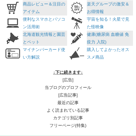
商品レビュー＆注目の
楽天グループの激安＆
アイテム
お得情報
便利なスマホとパソコ
宇宙を知る！火星で見
ン活用術
た怪映像
北海道観光情報と園芸
健康(糖尿病 血糖値 免
とペット
疫力 入院)
マイナンバーカード使
購入してよかったオス
い方解説
スメ商品
↓
下に続きます↓
[広告]
当ブログのプロフィール
[広告記事]
最近の記事
よく読まれている記事
カテゴリ別記事
フリーページ(特集)