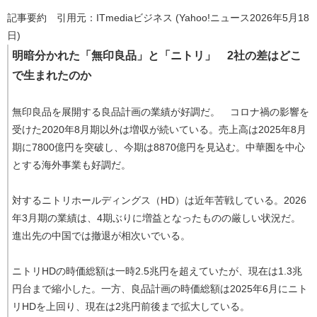
記事要約 引用元：ITmediaビジネス (Yahoo!ニュース2026年5月18
日)
明暗分かれた「無印良品」と「ニトリ」 2社の差はどこ
で生まれたのか
無印良品を展開する良品計画の業績が好調だ。 コロナ禍の影響を
受けた2020年8月期以外は増収が続いている。売上高は2025年8月
期に7800億円を突破し、今期は8870億円を見込む。中華圏を中心
とする海外事業も好調だ。
対するニトリホールディングス（HD）は近年苦戦している。2026
年3月期の業績は、4期ぶりに増益となったものの厳しい状況だ。
進出先の中国では撤退が相次いでいる。
ニトリHDの時価総額は一時2.5兆円を超えていたが、現在は1.3兆
円台まで縮小した。一方、良品計画の時価総額は2025年6月にニト
リHDを上回り、現在は2兆円前後まで拡大している。