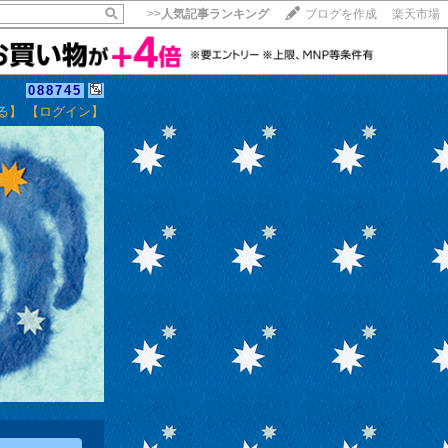
>>
人気記事ランキング
ブログを作成
楽天市場
088745
る】
【ログイン】