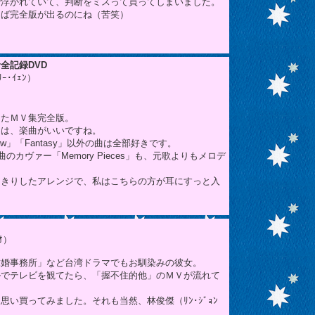
で浮かれていて、判断をミスって買ってしまいました。
てば完全版が出るのにね（苦笑）
全記録DVD
ｰ･ｲｪﾝ）
したＭＶ集完全版。
ムは、楽曲がいいですね。
it now」「Fantasy」以外の曲は全部好きです。
楽曲のカヴァー「Memory Pieces」も、元歌よりもメロデ
っきりしたアレンジで、私はこちらの方が耳にすっと入
ｵ）
求婚事務所」など台湾ドラマでもお馴染みの彼女。
ルでテレビを観てたら、「握不住的他」のＭＶが流れて
思い買ってみました。それも当然、林俊傑（ﾘﾝ･ｼﾞｮﾝ