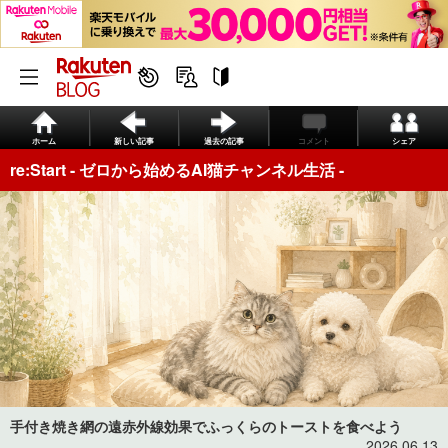
ホーム
新しい記事
過去の記事
コメント
シェア
re:Start - ゼロから始めるAI猫チャンネル生活 -
手付き焼き網の遠赤外線効果でふっくらのトーストを食べよう
2026.06.13