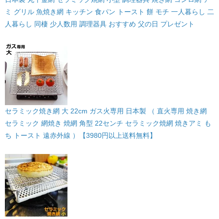
ミ グリル 魚焼き網 キッチン 食パン トースト 餅 モチ 一人暮らし 二
人暮らし 同棲 少人数用 調理器具 おすすめ 父の日 プレゼント
セラミック焼き網 大 22cm ガス火専用 日本製 （ 直火専用 焼き網
セラミック 網焼き 焼網 角型 22センチ セラミック焼網 焼きアミ も
ち トースト 遠赤外線 ）【3980円以上送料無料】