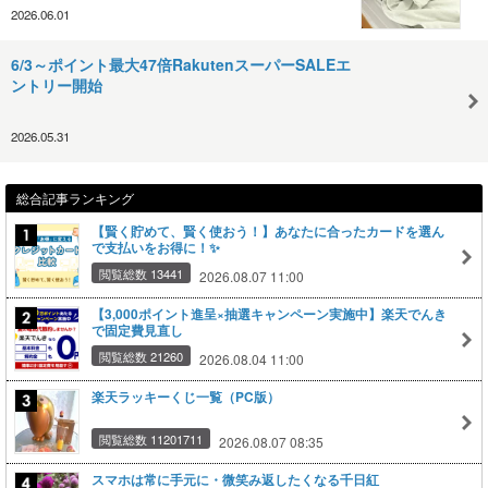
2026.06.01
6/3～ポイント最大47倍RakutenスーパーSALEエ
ントリー開始
2026.05.31
総合記事ランキング
【賢く貯めて、賢く使おう！】あなたに合ったカードを選ん
で支払いをお得に！✨
閲覧総数 13441
2026.08.07 11:00
【3,000ポイント進呈×抽選キャンペーン実施中】楽天でんき
で固定費見直し
閲覧総数 21260
2026.08.04 11:00
楽天ラッキーくじ一覧（PC版）
閲覧総数 11201711
2026.08.07 08:35
スマホは常に手元に・微笑み返したくなる千日紅