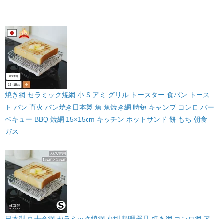
焼き網 セラミック焼網 小 S アミ グリル トースター 食パン トース
ト パン 直火 パン焼き日本製 魚 魚焼き網 時短 キャンプ コンロ バー
ベキュー BBQ 焼網 15×15cm キッチン ホットサンド 餅 もち 朝食
ガス
日本製 丸十金網 セラミック焼網 小型 調理器具 焼き網 コンロ網 ア