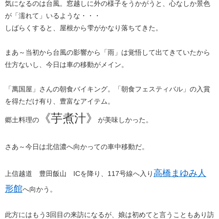
気になるのは台風。窓越しに外の様子をうかがうと、心なしか景色
が「濡れて」いるような・・・
しばらくすると、屋根から雫がかなり落ちてきた。
まあ～当初から台風の影響から「雨」は覚悟して出てきていたから
仕方ないし、今日は車の移動がメイン。
「萬国屋」さんの朝食バイキング。「朝食フェスティバル」の入賞
を得ただけ有り、豊富なアイテム。
《芋煮汁》
郷土料理の
が美味しかった。
さあ～今日は北信濃へ向かっての車中移動だ。
​高橋まゆみ人
上信越道 豊田飯山 ICを降り、117号線へ入り
形館​
​へ向かう。
此方にはもう3回目の来訪になるが、娘は初めてと言うこともあり訪