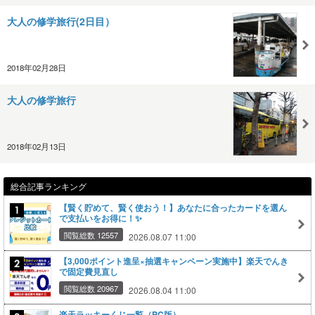
大人の修学旅行(2日目）
2018年02月28日
大人の修学旅行
2018年02月13日
総合記事ランキング
【賢く貯めて、賢く使おう！】あなたに合ったカードを選ん
で支払いをお得に！✨
閲覧総数 12557
2026.08.07 11:00
【3,000ポイント進呈×抽選キャンペーン実施中】楽天でんき
で固定費見直し
閲覧総数 20967
2026.08.04 11:00
楽天ラッキーくじ一覧（PC版）