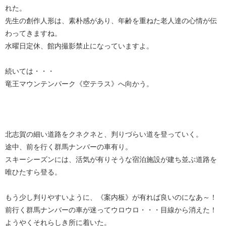
れた。
先生の創作人形は、素朴感があり、年齢を重ねた老人達の心情が伝
わってきますね。
水曜日定休、館内撮影禁止になっていますよ。
続いては・・・
竜王マウンテンパーク《空テラス》へ向かう。
北志賀の細い道路をクネクネと、判りづらい道を登っていく。
途中、前を行く群馬ナンバーの車有り。
スキーシーズンには、活気が有りそうな宿泊施設が建ち並ぶ道路を
唯ひたすら登る。
もう少し判りやすいように、《案内板》が有れば良いのになあ～！
前行く群馬ナンバーの車が迷ってウロウロ・・・目線から消えた！
ようやくそれらしき所に着いた。