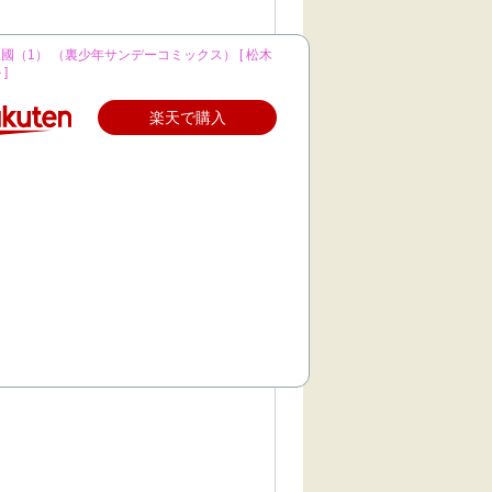
國（1） （裏少年サンデーコミックス） [ 松木
]
楽天で購入