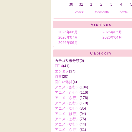
30
31
1
2
3
4
<back
thismonth
next>
Archives
2026年08月
2026年05月
2026年07月
2026年04月
2026年06月
Category
カテゴリ未分類
(0)
FF14
(41)
エンタメ
(37)
時事
(20)
面白い雑貨
(4)
アニメ（あ行）
(104)
アニメ（か行）
(116)
アニメ（さ行）
(176)
アニメ（た行）
(179)
アニメ（な行）
(35)
アニメ（は行）
(94)
アニメ（ま行）
(76)
アニメ（や行）
(44)
アニメ（ら行）
(31)