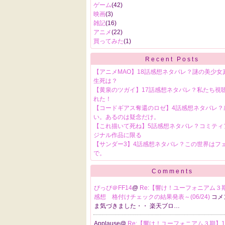
ゲーム
(42)
映画
(3)
雑記
(16)
アニメ
(22)
買ってみた
(1)
Recent Posts
【アニメMAO】18話感想ネタバレ？謎の美少女
生死は？
【黄泉のツガイ】17話感想ネタバレ？私たち視
れた！
【コードギアス奪還のロゼ】4話感想ネタバレ？
い。あるのは疑念だけ。
【これ描いて死ね】5話感想ネタバレ？コミティ
ジナル作品に限る
【サンダー3】4話感想ネタバレ？この世界はフ
で。
Comments
ぴっぴ＠FF14
@
Re:【響け！ユーフォニアム３
感想 格付けチェックの結果発表～(06/24)
コメ
ま気づきました・・ 楽天ブロ…
Applause@
Re:【響け！ユーフォニアム３期】1