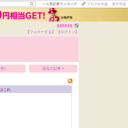
>>
人気記事ランキング
ブログを作成
楽天市場
000000
【フォローする】
【ログイン】
【毎日開催】
15記事にいいね！で1ポイント
部
10秒滞在
いいね!
--
/
--
件)
過去の記事 >
はこれ