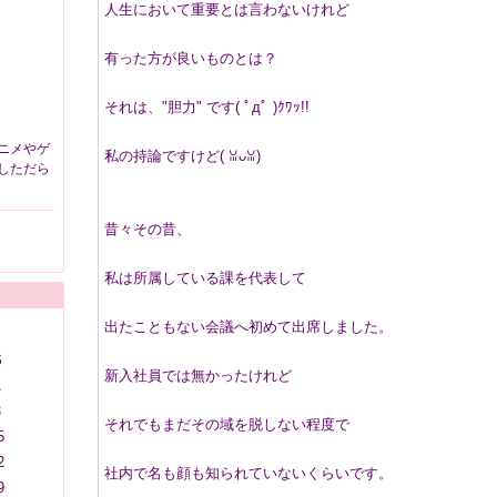
人生において重要とは言わないけれど
有った方が良いものとは？
それは、"胆力" です( ﾟдﾟ )ｸﾜｯ!!
ニメやゲ
私の持論ですけど(⁠ ⁠ꈍ⁠ᴗ⁠ꈍ⁠)
しただら
昔々その昔、
私は所属している課を代表して
出たこともない会議へ初めて出席しました。
S
新入社員では無かったけれど
1
8
それでもまだその域を脱しない程度で
5
2
社内で名も顔も知られていないくらいです。
9