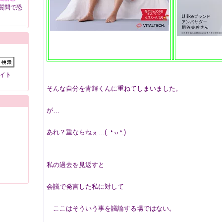
質問で恐
イト
そんな自分を青輝くんに重ねてしまいました。
が…
あれ？重ならねぇ…(⁠.⁠ ⁠❛⁠ ⁠ᴗ⁠ ⁠❛⁠.⁠)
私の過去を見返すと
会議で発言した私に対して
ここはそういう事を議論する場ではない。