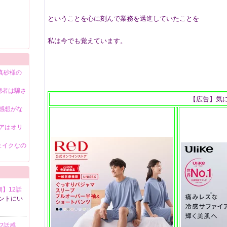
ということを心に刻んで業務を邁進していたことを
私は今でも覚えています。
真砂様の
聴者は騙さ
【広告】気
感想がな
アはオリ
ェイクなの
期】12話
ントにい
2話感