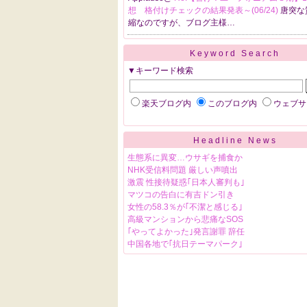
想 格付けチェックの結果発表～(06/24)
唐突な
縮なのですが、ブログ主様…
Keyword Search
▼キーワード検索
楽天ブログ内
このブログ内
ウェブサ
Headline News
生態系に異変…ウサギを捕食か
NHK受信料問題 厳しい声噴出
激震 性接待疑惑｢日本人審判も｣
マツコの告白に有吉ドン引き
女性の58.3％が｢不潔と感じる｣
高級マンションから悲痛なSOS
｢やってよかった｣発言謝罪 辞任
中国各地で｢抗日テーマパーク｣