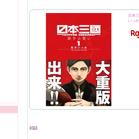
日本三
いっか 
10話