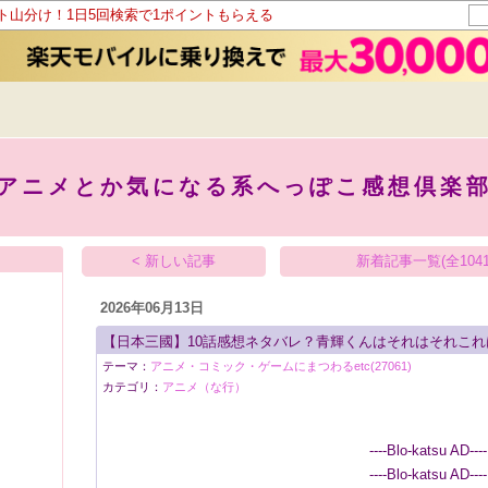
ント山分け！1日5回検索で1ポイントもらえる
アニメとか気になる系へっぽこ感想倶楽
< 新しい記事
新着記事一覧(全1041
2026年06月13日
【日本三國】10話感想ネタバレ？青輝くんはそれはそれこれ
テーマ：
アニメ・コミック・ゲームにまつわるetc(27061)
カテゴリ：
アニメ（な行）
----Blo-katsu AD----
----Blo-katsu AD----