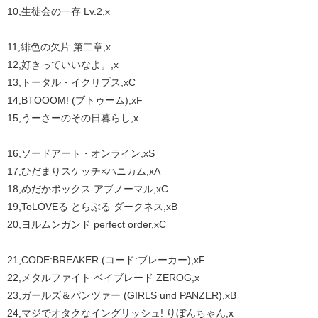
10,生徒会の一存 Lv.2,x
11,緋色の欠片 第二章,x
12,好きっていいなよ。,x
13,トータル・イクリプス,xC
14,BTOOOM! (ブトゥーム),xF
15,うーさーのその日暮らし,x
16,ソードアート・オンライン,xS
17,ひだまりスケッチ×ハニカム,xA
18,めだかボックス アブノーマル,xC
19,ToLOVEる とらぶる ダークネス,xB
20,ヨルムンガンド perfect order,xC
21,CODE:BREAKER (コード:ブレーカー),xF
22,メタルファイト ベイブレード ZEROG,x
23,ガールズ＆パンツァー (GIRLS und PANZER),xB
24,マジでオタクなイングリッシュ! りぼんちゃん,x