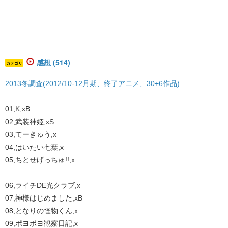
感想 (514)
カテゴリ
2013冬調査(2012/10-12月期、終了アニメ、30+6作品)
01,K,xB
02,武装神姫,xS
03,てーきゅう,x
04,はいたい七葉,x
05,ちとせげっちゅ!!,x
06,ライチDE光クラブ,x
07,神様はじめました,xB
08,となりの怪物くん,x
09,ポヨポヨ観察日記,x