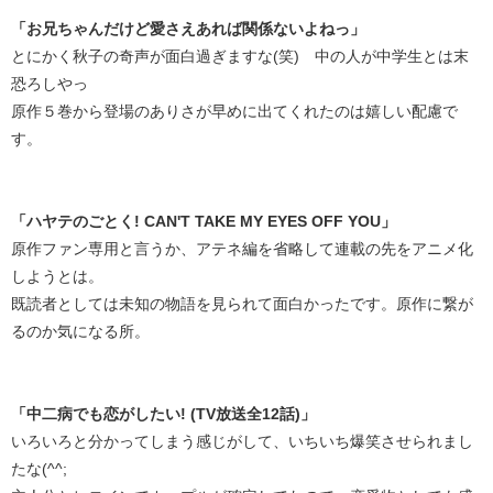
「お兄ちゃんだけど愛さえあれば関係ないよねっ」
とにかく秋子の奇声が面白過ぎますな(笑) 中の人が中学生とは末
恐ろしやっ
原作５巻から登場のありさが早めに出てくれたのは嬉しい配慮で
す。
「ハヤテのごとく! CAN'T TAKE MY EYES OFF YOU」
原作ファン専用と言うか、アテネ編を省略して連載の先をアニメ化
しようとは。
既読者としては未知の物語を見られて面白かったです。原作に繋が
るのか気になる所。
「中二病でも恋がしたい! (TV放送全12話)」
いろいろと分かってしまう感じがして、いちいち爆笑させられまし
たな(^^;