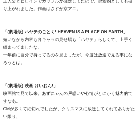
主人公とヒロインでカップルが確定してたので、恋愛物としても盛
り上がれました。作画はさすが京アニ。
「(劇場版) ハヤテのごとく! HEAVEN IS A PLACE ON EARTH」
短いながら内容も各キャラの見せ場も「ハヤテ」らしくて、上手く
纏まってましたな。
一年前に自分で持ってるのを見ましたが、今度は放送で見る事にな
ろうとは。
「(劇場版) 映画 けいおん!」
映画館で見て以来。あずにゃんの戸惑いや心情がとにかく魅力的で
すなあ。
CMが多くて細切れでしたが、クリスマスに放送してくれてありがた
い限り。