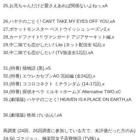
25,お兄ちゃんだけど愛さえあれば関係ないよねっ,xA
26,ハヤテのごとく! CAN'T TAKE MY EYES OFF YOU,xA
27,ポケットモンスター ベストウイッシュ シーズン2,x
28,カードファイト!! ヴァンガード アジアサーキット編,x
29,中二病でも恋がしたい! Lite (ネット配信全 6話),x
30,中二病でも恋がしたい! (TV放送全12話),xA
31,(特番) 猫物語 (黒),xS
32,(特番) エウレカセブンAO 完結編 (全24話),x
33,(特番) ココロコネクト ミチランダム (14-17話),x
34,(特番) 探偵オペラ ミルキィホームズ Alternative TWO,xC
35,(劇場版) ハヤテのごとく! HEAVEN IS A PLACE ON EARTH,xA
36,(劇場版) 映画 けいおん!,xA
再調査 (24回、26回調査に参加している方で、未評価だった方のみ)
24-50,ゴクジョッ。極楽院女子高寮物語 (TV版),x