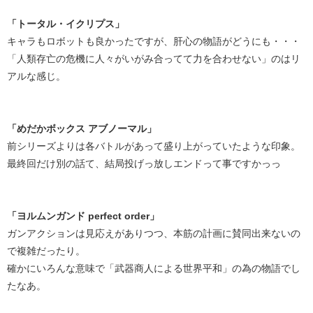
「トータル・イクリプス」
キャラもロボットも良かったですが、肝心の物語がどうにも・・・
「人類存亡の危機に人々がいがみ合ってて力を合わせない」のはリ
アルな感じ。
「めだかボックス アブノーマル」
前シリーズよりは各バトルがあって盛り上がっていたような印象。
最終回だけ別の話て、結局投げっ放しエンドって事ですかっっ
「ヨルムンガンド perfect order」
ガンアクションは見応えがありつつ、本筋の計画に賛同出来ないの
で複雑だったり。
確かにいろんな意味で「武器商人による世界平和」の為の物語でし
たなあ。