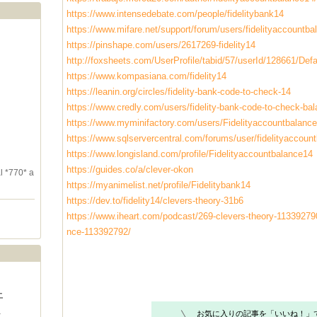
https://www.intensedebate.com/people/fidelitybank14
https://www.mifare.net/support/forum/users/fidelityaccountba
https://pinshape.com/users/2617269-fidelity14
http://foxsheets.com/UserProfile/tabid/57/userId/128661/Def
https://www.kompasiana.com/fidelity14
https://leanin.org/circles/fidelity-bank-code-to-check-14
https://www.credly.com/users/fidelity-bank-code-to-check-b
https://www.myminifactory.com/users/Fidelityaccountbalanc
https://www.sqlservercentral.com/forums/user/fidelityaccoun
https://www.longisland.com/profile/Fidelityaccountbalance14
https://guides.co/a/clever-okon
l *770* a
https://myanimelist.net/profile/Fidelitybank14
https://dev.to/fidelity14/clevers-theory-31b6
https://www.iheart.com/podcast/269-clevers-theory-113392790
nce-113392792/
土
1
お気に入りの記事を「いいね！」