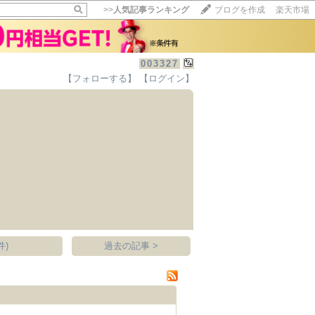
>>
人気記事ランキング
ブログを作成
楽天市場
003327
【フォローする】
【ログイン】
【毎日開催】
15記事にいいね！で1ポイント
10秒滞在
いいね!
--
/
--
件)
過去の記事 >