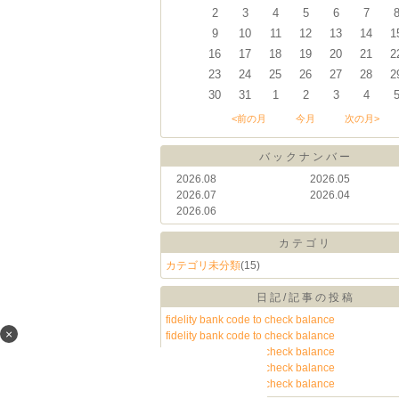
2
3
4
5
6
7
9
10
11
12
13
14
1
16
17
18
19
20
21
2
23
24
25
26
27
28
2
30
31
1
2
3
4
<前の月
今月
次の月>
バックナンバー
2026.08
2026.05
2026.07
2026.04
2026.06
カテゴリ
カテゴリ未分類
(15)
日記/記事の投稿
fidelity bank code to check balance
×
fidelity bank code to check balance
fidelity bank code to check balance
fidelity bank code to check balance
fidelity bank code to check balance