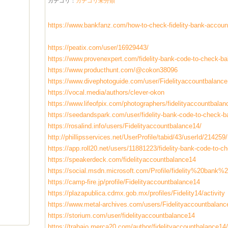
カテゴリ：
カテゴリ未分類
https://www.bankfanz.com/how-to-check-fidelity-bank-accoun
https://peatix.com/user/16929443/
https://www.provenexpert.com/fidelity-bank-code-to-check-ba
https://www.producthunt.com/@cokon38096
https://www.divephotoguide.com/user/Fidelityaccountbalanc
https://vocal.media/authors/clever-okon
https://www.lifeofpix.com/photographers/fidelityaccountbalan
https://seedandspark.com/user/fidelity-bank-code-to-check-b
https://rosalind.info/users/Fidelityaccountbalance14/
http://phillipsservices.net/UserProfile/tabid/43/userId/214259
https://app.roll20.net/users/11881223/fidelity-bank-code-to-c
https://speakerdeck.com/fidelityaccountbalance14
https://social.msdn.microsoft.com/Profile/fidelity%20b
https://camp-fire.jp/profile/Fidelityaccountbalance14
https://plazapublica.cdmx.gob.mx/profiles/Fidelity14/activity
https://www.metal-archives.com/users/Fidelityaccountbalanc
https://storium.com/user/fidelityaccountbalance14
https://trabajo.merca20.com/author/fidelityaccountbalance14