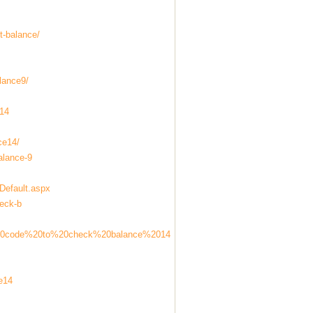
t-balance/
lance9/
e14
ce14/
alance-9
/Default.aspx
heck-b
ank%20code%20to%20check%20balance%2014
e14
/