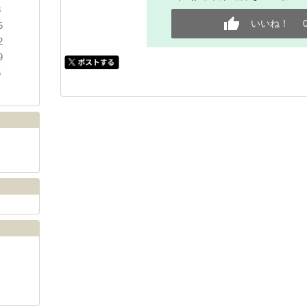
8
いいね！
5
2
9
5