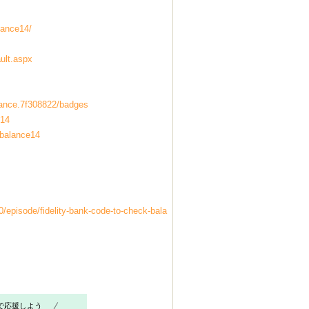
lance14/
ault.aspx
alance.7f308822/badges
e14
tbalance14
/episode/fidelity-bank-code-to-check-bala
で応援しよう