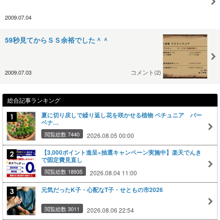
2009.07.04
59秒見てからＳＳ余裕でした＾＾
2009.07.03
コメント(2)
総合記事ランキング
夏に切り戻しで繰り返し花を咲かせる植物 ペチュニア バー
ベナ…
閲覧総数 7440
2026.08.05 00:00
【3,000ポイント進呈×抽選キャンペーン実施中】楽天でんき
で固定費見直し
閲覧総数 18935
2026.08.04 11:00
元気だったK子・心配なT子・せともの市2026
閲覧総数 3011
2026.08.06 22:54