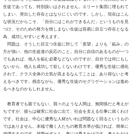
生徒であっても、特別扱いはされません。エリート集団に埋もれて
しまい、突出した存在とはなりにくいのです。しかし、現在はこん
な状況だからこそ、「自分にはこれができるんだ」というものを見
つけ、そのための努力を惜しまない生徒は容易に目立つ存在となる
為、成功しやすいと考えます。
問題は、そうした目立つ生徒に対して「羨望」よりも「妬み」の
方が強い、他の生徒達の反応のこと。自分に自信のあるものが一つ
でもあれば、他人を妬む必要などないのですが、自分では何にもし
ないから、他人も成功して欲しくないわけです。優秀な生徒に感化
されて、クラス全体の士気が高まるなんてことは、あり得ないと考
えるべきです。残念ながら、優秀な生徒のセグリゲーションは進め
るべきなのかもしれません。
教育者でも親でもない、我々のような人間は、無関係だと考えが
ちですが、彼らは確実に社会に出て、社会を支える仕事に就くわけ
です。社会は、中心に優秀な人材がいれば問題なく回るというもの
ではありません。末端で働く人たちの教育水準が低ければ、簡単に
崩壊するのです。就職せずとも、車には乗るわけです。考えただけ