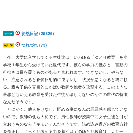
徒然日記 (25326)
テーマ
つれづれ (73)
カテゴリ
今、大学に入学してくる生徒達は、いわゆる「ゆとり教育」を小
学校１年生から受けていた世代です。彼らの学力の低さと、言動の
稚拙さは目を覆うものがあると言われます。できないし、やらな
い。注意されると脊髄反射的に逆ギレし、状況が悪くなると親に頼
る。親も子供を盲目的にかばい教師や他者を攻撃する。このような
最悪ともいえる教育を受けた生徒が珍しくないのがこの世代の特徴
なんだそうです。
とにかく、他人をけなし、貶める事になんの罪悪感も感じていな
いので、教師の側も大変です。男性教師が授業中に女子生徒と目が
合おうものなら「キモい」んだそうです。詰め込み過ぎの教育方針
を是正し、じっくり考える力を養うはずのゆとり教育は、より一