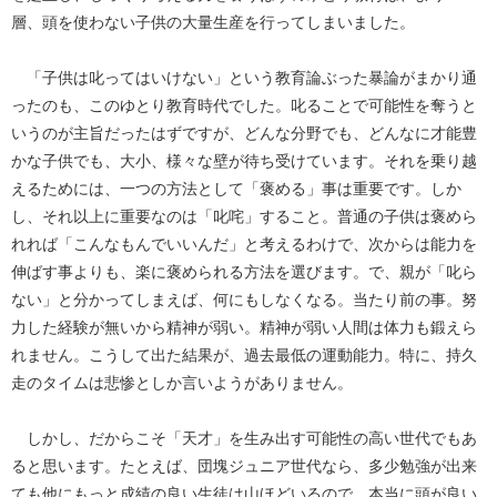
層、頭を使わない子供の大量生産を行ってしまいました。
「子供は叱ってはいけない」という教育論ぶった暴論がまかり通
ったのも、このゆとり教育時代でした。叱ることで可能性を奪うと
いうのが主旨だったはずですが、どんな分野でも、どんなに才能豊
かな子供でも、大小、様々な壁が待ち受けています。それを乗り越
えるためには、一つの方法として「褒める」事は重要です。しか
し、それ以上に重要なのは「叱咤」すること。普通の子供は褒めら
れれば「こんなもんでいいんだ」と考えるわけで、次からは能力を
伸ばす事よりも、楽に褒められる方法を選びます。で、親が「叱ら
ない」と分かってしまえば、何にもしなくなる。当たり前の事。努
力した経験が無いから精神が弱い。精神が弱い人間は体力も鍛えら
れません。こうして出た結果が、過去最低の運動能力。特に、持久
走のタイムは悲惨としか言いようがありません。
しかし、だからこそ「天才」を生み出す可能性の高い世代でもあ
ると思います。たとえば、団塊ジュニア世代なら、多少勉強が出来
ても他にもっと成績の良い生徒は山ほどいるので、本当に頭が良い