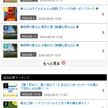
2026.08.06 21:12
◆ふじ山子どもおもちゃ病院【マックの赤いダンプカー】◆
閲覧総数 8
2026.08.09 10:30
◆四季の富士山 青空と雲【綺麗な富士山】◆
閲覧総数 12
2026.08.09 10:32
◆四季の富士山 夕暮れの【綺麗な富士山】◆
閲覧総数 7
2026.08.07 13:01
もっと見る
総合記事ランキング
【賢く貯めて、賢く使おう！】あなたに合ったカードを選ん
で支払いをお得に！✨
閲覧総数 16152
2026.08.07 11:00
暑さに強い！マリーゴールドと日々草の種を採ろう！