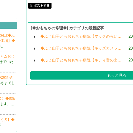
[◆おもちゃの修理◆] カテゴリの最新記事
Re[1]:◆ふ
◆ふじ山子どもおもちゃ病院【マックの赤い…
20
ン工場】◆
てし…
◆ふじ山子どもおもちゃ病院【キッズカメラ…
20
ジャムおじ
◆ふじ山子どもおもちゃ病院【キティ音の出…
20
せていた
もっと見る
26)起き
れさまでし
◆(08/
ます。こ
動く犬】◆
ド…