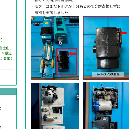
・モターはまだトルクが十分あるので分解点検せずに
清掃を実施しました。
ー】
富士山」
 ※最近
に 参加し
土
1
8
5