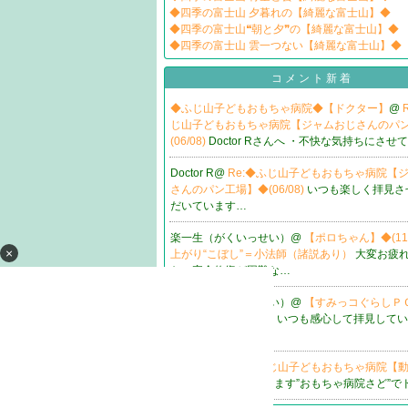
◆四季の富士山 夕暮れの【綺麗な富士山】◆
◆四季の富士山❝朝と夕❞の【綺麗な富士山】◆
◆四季の富士山 雲一つない【綺麗な富士山】◆
コメント新着
◆ふじ山子どもおもちゃ病院◆【ドクター】
@
じ山子どもおもちゃ病院【ジャムおじさんのパ
(06/08)
Doctor Rさんへ ・不快な気持ちにさせ
Doctor R@
Re:◆ふじ山子どもおもちゃ病院【
さんのパン工場】◆(06/08)
いつも楽しく拝見さ
だいています…
楽一生（がくいっせい）@
【ポロちゃん】◆(11/
×
上がり“こぼし”＝小法師（諸説あり）
大変お疲
た。完全修復が困難な…
楽一生（がくいっせい）@
【すみっコぐらしＰＣ】
24)、素晴らしい！！
いつも感心して拝見してい
れもま…
佐藤行逸@
Re:◆ふじ山子どもおもちゃ病院【
(05/17)
佐渡市にあります”おもちゃ病院さど”で