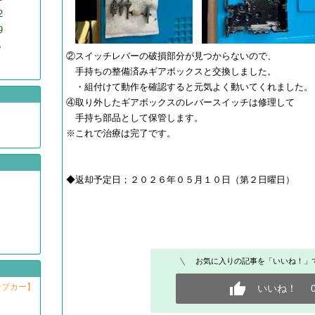
2
9
5
②スイッチレバーの破損部分が見つからないので、
手持ちの整備済みギアボックスと交換しました。
・組付けて動作を確認すると元気よく動いてくれました。
④取り外したギアボックスのレバースイッチは修理して
手持ち部品として保管します。
※これで治療は完了です。
◆返却予定日；２０２６年０５月１０日（第２日曜日）
お気に入りの記事を「いいね！」
ンプカー】
いいね！