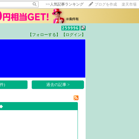
>>
人気記事ランキング
ブログを作成
楽天市場
259996
【フォローする】
【ログイン】
【毎日開催】
15記事にいいね！で1ポイント
10秒滞在
いいね!
--
/
--
件)
過去の記事 >
◆