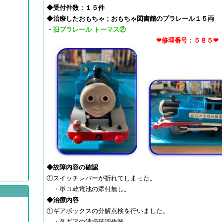
◆受付件数；１５件
◆治療したおもちゃ；
おもちゃ図書館のプラレール１５両
・
旧プラレール トーマス②
❤修理番号：５８５
◆故障内容の確認​
①スイッチレバーが折れてしまった。
・単３乾電池の添付無し。
◆治療内容
①ギアボックスの分解点検を行いました。
・各ギアの清掃確認作業。