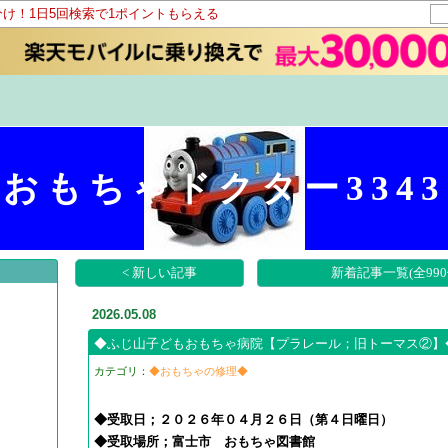
分け！1日5回検索で1ポイントもらえる
おもちゃドクター3343
< 新しい記事
新着記事一覧(全990
2026.05.08
◆ふじ山子どもおもちゃ病院【プラレール；旧トーマス②】
カテゴリ：
◆おもちゃの修理◆
◆受取日；２０２６年０４月２６日（第４日曜日）
​◆受取場所；富士市 おもちゃ図書館