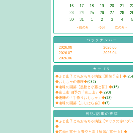
16
17
18
19
20
21
2
23
24
25
26
27
28
2
30
31
1
2
3
4
<前の月
今月
次の月>
バックナンバー
2026.08
2026.05
2026.07
2026.04
2026.06
カテゴリ
◆ふじ山子どもおもちゃ病院【開院予定】◆
(25)
◆おもちゃの修理◆
(632)
◆趣味の園芸【黒松と小藤と苔】◆
(15)
◆富士市 四季の「富士山」◆
(293)
◆趣味の「手作りおもちゃ」◆
(18)
◆趣味の園芸【ふじはら会】◆
(7)
日記/記事の投稿
◆ふじ山子どもおもちゃ病院【マックの赤いダ
◆
◆四季の富士山 青空と雲【綺麗な富士山】◆