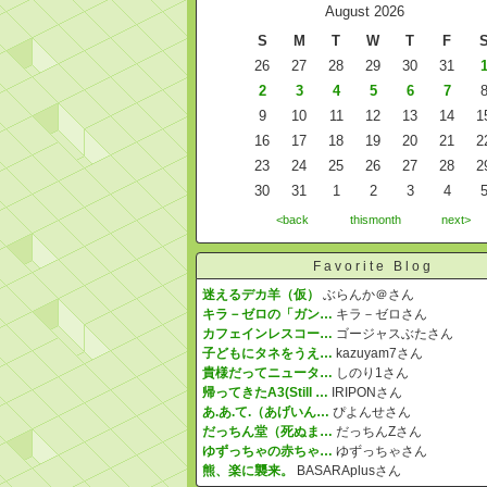
August 2026
S
M
T
W
T
F
26
27
28
29
30
31
2
3
4
5
6
7
9
10
11
12
13
14
1
16
17
18
19
20
21
2
23
24
25
26
27
28
2
30
31
1
2
3
4
<back
thismonth
next>
Favorite Blog
迷えるデカ羊（仮）
ぶらんか＠さん
キラ－ゼロの「ガン…
キラ－ゼロさん
カフェインレスコー…
ゴージャスぶたさん
子どもにタネをうえ…
kazuyam7さん
貴様だってニュータ…
しのり1さん
帰ってきたA3(Still …
IRIPONさん
あ.あ.て.（あげいん…
ぴよんせさん
だっちん堂（死ぬま…
だっちんZさん
ゆずっちゃの赤ちゃ…
ゆずっちゃさん
熊、楽に襲来。
BASARAplusさん