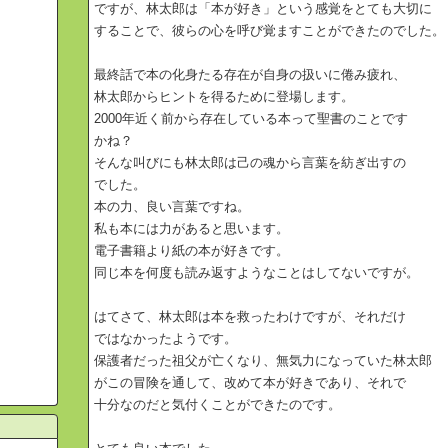
ですが、林太郎は「本が好き」という感覚をとても大切に
することで、彼らの心を呼び覚ますことができたのでした。
最終話で本の化身たる存在が自身の扱いに倦み疲れ、
林太郎からヒントを得るために登場します。
2000年近く前から存在している本って聖書のことです
かね？
そんな叫びにも林太郎は己の魂から言葉を紡ぎ出すの
でした。
本の力、良い言葉ですね。
私も本には力があると思います。
電子書籍より紙の本が好きです。
同じ本を何度も読み返すようなことはしてないですが。
はてさて、林太郎は本を救ったわけですが、それだけ
ではなかったようです。
保護者だった祖父が亡くなり、無気力になっていた林太郎
がこの冒険を通して、改めて本が好きであり、それで
十分なのだと気付くことができたのです。