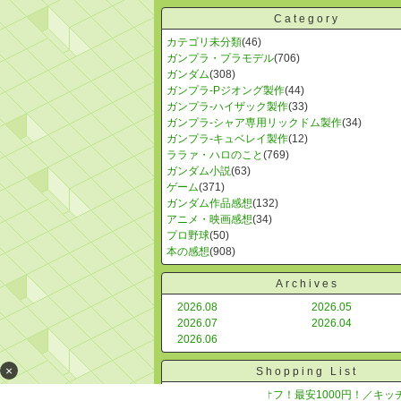
Category
カテゴリ未分類
(46)
ガンプラ・プラモデル
(706)
ガンダム
(308)
ガンプラ-Pジオング製作
(44)
ガンプラ-ハイザック製作
(33)
ガンプラ-シャア専用リックドム製作
(34)
ガンプラ-キュベレイ製作
(12)
ララァ・ハロのこと
(769)
ガンダム小説
(63)
ゲーム
(371)
ガンダム作品感想
(132)
アニメ・映画感想
(34)
プロ野球
(50)
本の感想
(908)
Archives
2026.08
2026.05
2026.07
2026.04
2026.06
×
Shopping List
＼月間MVP！780円オフ！最安1000円！／キッ