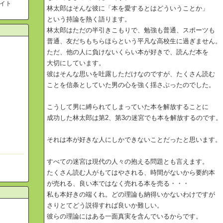
イト
林太郎はそんな彼に「本を愛するとはどういうことか」
という持論を熱く語ります。
林太郎はただの半引きこもりで、勉強も普通、スポーツも
普通、友だちもちらほらという平凡な高校生に過ぎません。
ただ、他の人に負けないくらい本が好きで、読んだ本を
大切にしています。
彼はそんな思いを吐露しただけなのですが、たくさん読む
ことを信条としていた男の心を強く揺さぶったのでした。
こうして男に縛られてしまっていた本を解放することに
成功した林太郎は第2、第3の迷宮でも本を解放するのです。
それは本が好きな人にしかできないことだったと思います。
すべての迷宮は現代の人々の抱える問題とも言えます。
たくさん読む人がもてはやされる、時間がないから要約本
が売れる、良い本ではなく売れる本を売る・・・
私も本好きの端くれ。どの理論も納得いかないわけですが
さりとてどう説得すれば良いか難しい。
彼らの理論にはある一面真実を含んでいるからです。