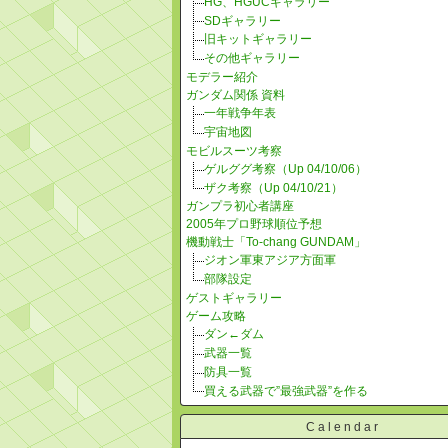
HG、HGUCギャラリー
SDギャラリー
旧キットギャラリー
その他ギャラリー
モデラー紹介
ガンダム関係 資料
一年戦争年表
宇宙地図
モビルスーツ考察
ゲルググ考察（Up 04/10/06）
ザク考察（Up 04/10/21）
ガンプラ初心者講座
2005年プロ野球順位予想
機動戦士「To-chang GUNDAM」
ジオン軍東アジア方面軍
部隊設定
ゲストギャラリー
ゲーム攻略
ダン←ダム
武器一覧
防具一覧
買える武器で”最強武器”を作る
Calendar