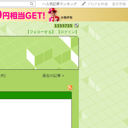
>>
人気記事ランキング
ブログを作成
楽天市場
1153725
【フォローする】
【ログイン】
【毎日開催】
15記事にいいね！で1ポイント
10秒滞在
いいね!
--
/
--
件)
過去の記事 >