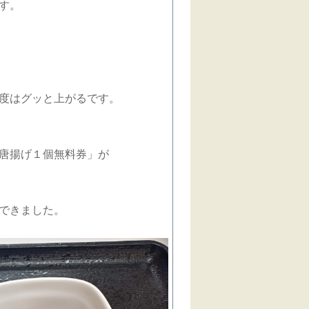
す。
度はグッと上がるです。
唐揚げ１個無料券」が
できました。