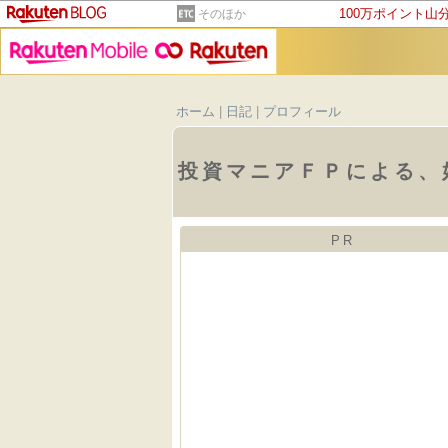
100万ポイント山
そのほか
ホーム
|
日記
|
プロフィール
投資マニアＦＰによる、
PR