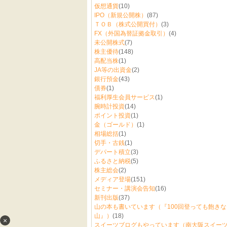
仮想通貨
(10)
IPO（新規公開株）
(87)
ＴＯＢ（株式公開買付）
(3)
FX（外国為替証拠金取引）
(4)
未公開株式
(7)
株主優待
(148)
高配当株
(1)
JA等の出資金
(2)
銀行預金
(43)
債券
(1)
福利厚生会員サービス
(1)
腕時計投資
(14)
ポイント投資
(1)
金（ゴールド）
(1)
相場総括
(1)
切手・古銭
(1)
デパート積立
(3)
ふるさと納税
(5)
株主総会
(2)
メディア登場
(151)
セミナー・講演会告知
(16)
新刊出版
(37)
山の本も書いています（『100回登っても飽き
山』）
(18)
×
スイーツブログもやっています（南大阪スイーツ