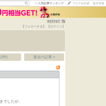
>>
人気記事ランキング
ブログを作成
楽天市場
453727
【フォローする】
【ログイン】
【毎日開催】
15記事にいいね！で1ポイント
10秒滞在
いいね!
--
/
--
2件)
過去の記事 >
きでしたが、