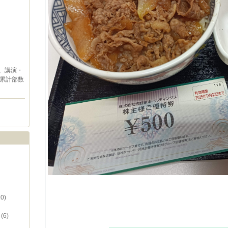
、講演・
累計部数
10)
）
(6)