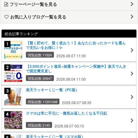
フリーページ一覧を見る
お気に入りブログ一覧を見る
総合記事ランキング
【賢く貯めて、賢く使おう！】あなたに合ったカードを選ん
で支払いをお得に！✨
閲覧総数 11524
2026.08.07 11:00
【3,000ポイント進呈×抽選キャンペーン実施中】楽天でんき
で固定費見直し
閲覧総数 20647
2026.08.04 11:00
楽天ラッキーくじ一覧（PC版）
閲覧総数 11201048
2026.08.07 08:35
スマホは常に手元に・微笑み返したくなる千日紅
閲覧総数 2140
2026.08.07 00:10
楽天ラッキーくじ一覧（スマホ版）