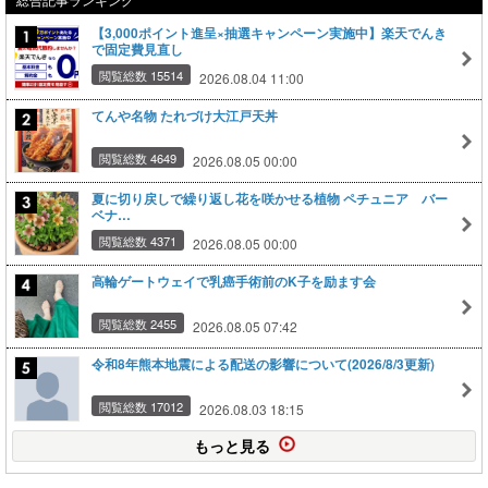
【3,000ポイント進呈×抽選キャンペーン実施中】楽天でんき
で固定費見直し
閲覧総数 15514
2026.08.04 11:00
てんや名物 たれづけ大江戸天丼
閲覧総数 4649
2026.08.05 00:00
夏に切り戻しで繰り返し花を咲かせる植物 ペチュニア バー
ベナ…
閲覧総数 4371
2026.08.05 00:00
高輪ゲートウェイで乳癌手術前のK子を励ます会
閲覧総数 2455
2026.08.05 07:42
令和8年熊本地震による配送の影響について(2026/8/3更新)
閲覧総数 17012
2026.08.03 18:15
もっと見る