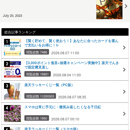
July 20, 2023
総合記事ランキング
【賢く貯めて、賢く使おう！】あなたに合ったカードを選ん
で支払いをお得に！✨
閲覧総数 7486
2026.08.07 11:00
【3,000ポイント進呈×抽選キャンペーン実施中】楽天でんき
で固定費見直し
閲覧総数 19921
2026.08.04 11:00
楽天ラッキーくじ一覧（PC版）
閲覧総数 11200303
2026.08.07 08:35
スマホは常に手元に・微笑み返したくなる千日紅
閲覧総数 1950
2026.08.07 00:10
楽天ラッキーくじ一覧（スマホ版）