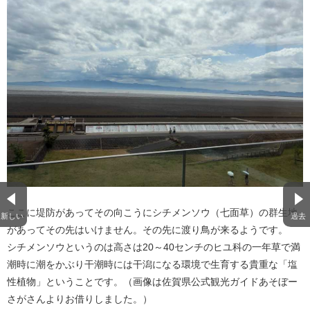
ここに堤防があってその向こうにシチメンソウ（七面草）の群生地
新しい
過去
があってその先はいけません。その先に渡り鳥が来るようです。
シチメンソウというのは高さは20～40センチのヒユ科の一年草で満
潮時に潮をかぶり干潮時には干潟になる環境で生育する貴重な「塩
性植物」ということです。（画像は佐賀県公式観光ガイドあそぼー
さがさんよりお借りしました。）