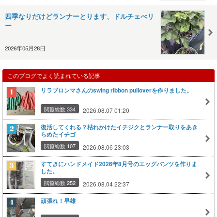
四季なりだけどランナーとります、ドルチェべリ
ー
2026年05月28日
このブログでよく読まれている記事
リラブロンマさんのswing ribbon pulloverを作りました。
閲覧総数 334
2026.08.07 01:20
復活してくれる？枯れかけたイチジクとランナー取りをあき
らめたイチゴ
閲覧総数 107
2026.08.06 23:03
すてきにハンドメイド2026年8月号のエッグパンツを作りま
した。
閲覧総数 252
2026.08.04 22:37
頑張れ！早雄