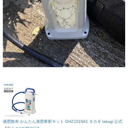
液肥散布 かんたん液肥希釈キット GHZ101N41 タカギ takagi 公式