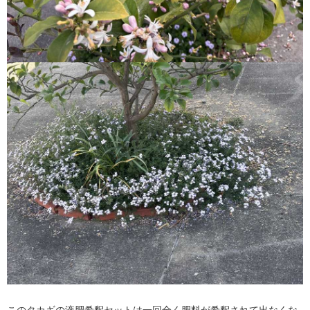
このタカギの液肥希釈セットは一回全く肥料が希釈されて出なくな