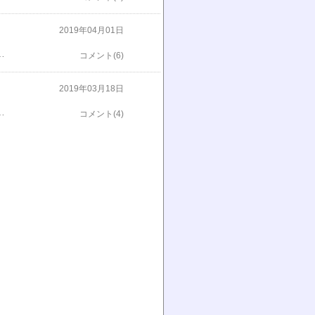
2019年04月01日
がユリっぽいのでもしかしてヘメロカリスの1種？？わからな～い。やっとアルストロメリアとホスタの苗を植え終わって一安心。今日はずっと草取りしていましたが強風で辛かったなぁ。。後は挿し木の鉢上げとか散らかってる庭の整理整頓とかまだまだやることがいっぱい！！本格的に暑くなるまでに頑張らなくちゃね。励みになりますので応援よろしくお願いしますm(__)m ↓ ↓ ↓ ↓ ↓にほんブログ村​​​​​​​​​​​​​​ にほんブログ村
コメント(6)
2019年03月18日
の四季咲きアルストロメリア、「オレンジパーフェクション」が公称60~80ｃｍ、切り花タイプくらいの高さ表示でこんな感じ。花を切るならこれくらいあったほうがいいかなと思います。それに、今時咲いてくれたのは非常にありがたいですお彼岸の供花に添えられますので。この四季咲きタイプがタキイさん専売品種ならタキイさんで買わないとだめかな。こちらも四季咲きアルストロメリア。ラベルが飛んだので花が咲かないとちょっと名称がわからないのですがかなり繁る品種ですね。品種により特性も違うと思いますのでとりあえず植えてみなければどういった感じなのかはわからないですね～。先日、コメリで購入したスポットレスの品種は去年、タキイさんで買って全滅していますので今年も心配しています。励みになりますので応援よろしくお願いしますm(__)m ↓ ↓ ↓ ↓ ↓にほんブログ村​​​​​​​​​​​​​​ にほんブログ村
コメント(4)