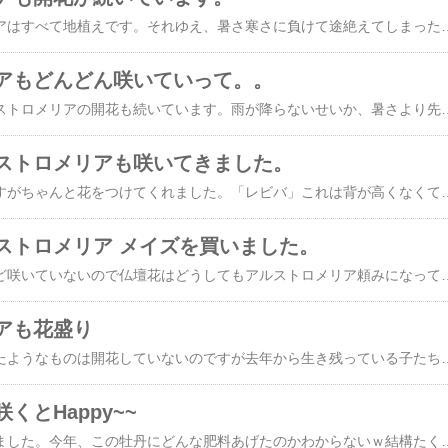
うちのアルストロメリアはすべて地植えです。それゆえ、暑さ寒さに負けて途絶えてしまったかのようになったりしますがいつのまにか復活していたり。。。強いのか、弱いのかよくわかりませんこれは去年植えたもので素敵な色合いのムラサキノ。ハビネス。相変わらず樹勢（っていうかな？）の強い
アもどんどん咲いていって。。
今年植えた新しいアルストロメリアの開花も続いています。雨が降らないせいか、暑さより先に乾燥で枯れそう。気がついたら水やりをしているのですが。。こちらは「ホノカ」「キホノカ」これは本当に消え入りそう。。「ラブミー」実際にもうだめだろうなという感じになってしまった子もいます。「トリプルハート」という品種なのですが残念。菊もどんどん増えてきて（増やしたからｗ）自分が剪定するときにわから
ストロメリアも咲いてきました。
まだひ弱な苗のようですがちゃんと花をつけてくれました。「レビバ」これは背が高くなくて花壇用ですかね。「テスティパール」あわ～い色です。「スィートイエロー」「シンプルチェリー」倒れていたので変な向きの写真ですけれど。。これが
ストロメリア メイズを買いました。
まだユリや菊もほとんど咲いていないので仏壇花はどうしてもアルストロメリア頼みになっています。太陽の下で見るとなかなか柔らかい色ばかりで美しいのですが、うちの仏壇は割と暗いところにあるのでニュアンスカラーのアリストロメリアとか全然さえない。このピンクのカーネーションしか色が見えないんですよ写真はまだカメラのレンズ通してるからましだけど肉眼だとほんとにピン
アも花盛り
といっても、今年植えたようなものは開花していないのですが去年から生き残っている子たちは一生懸命咲いています。こちらは郡上八幡シリーズの「ハピネス」。郡上八幡シリーズのアルストロメリアのほうが四季咲きのアルストロメリアより繊細な感じです。まだ、アルストロメリアの系統などには詳しくないのですが徐々に勉強していけるかな。こちらは同じく郡上八幡シリーズの「ササブネ」。「ガーデン＆切り花」グループでしたが今年はかなり花穂を伸ばしてFLのバラと同じ高さで咲きました。この品種
くとHappy~~
牡丹もすでに散り始めました。今年、この牡丹にどんな肥料あげたのかわからないｗ結構たくさんの花が咲いているので来年も同じ肥料にしたかったなぁ。アジュガと、これはなんだ？と思って気が付きました。先日頂いた山野草の中のひとつだ！同じ方から頂いたのですが、アジュガをいただいた時に根塊が混じっていたのかな。推定「アマドコロ」。ユリの根元の乾燥防止に役立っている、こぼれ種からのビオラ。スプレーカーネーションの緑。品種名は「スカディー」。四季咲きのアルストロメリア、「ミスアイミ（たぶん）」が咲きました。この四季咲きアリストロメリアはよいです。タキイネットさんで今度は白い品種を買いたいなと思っています。以前はスポットが入ってる花は嫌いだったのですが、だんだん蝶が舞っているように見えてきて好きになっちゃいました。菊、カーネーション、アルストロメリアを3大柱としてその他、一年草などを混ぜて仏花にしようと思っています。菊、カーネーション、アルストロメリアの花もちが最高なので。こちらは郡上八幡シリーズの「ハピネス」。中性種ということですが、我が家では低く繁っています。雨がはじいた土で汚れていますが可愛いです。これ