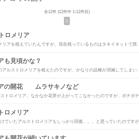
全12件 (12件中 1-12件目)
1
ストロメリア
たくさんのアルストロメリアを植えていたんですが、現在残っているものはタキイネットで買った四季咲きのオレンジパーフェクションと郡上八幡の育種家さんの品種だけです。スポットレスみたいなものは全部消滅しました・・・・。◎ピンクスター◎ムラサキノこの色は好きなので3か所くらいに植えています。◎キホノカ黄色いいですよね～。
アも見頃かな？
いままでに、たくさんのアルストロメリアを植えたのですが、かなりの品種が消滅してしまいました。☆タキイの四季咲き◎ミスアイミ（手前）◎オレンジパーフェクション （奥）とても強い品種で繁るので雑草対策には役に立っているかも。背丈はご覧の通り、バラと同じくらいになります。☆ムラサキノこんもりとした形になりました。一緒にうえているのはダイアナだったかなぁ。☆キホノカだと思う。。☆プティバニラうちでは白いアルストロメリアはほとんど消えてしまうんですよね。残っているのはこれだけです。☆ウィンク矮性腫です。とても小
リアの開花 ムラサキノなど
トロメリア
アも開花が続いています。