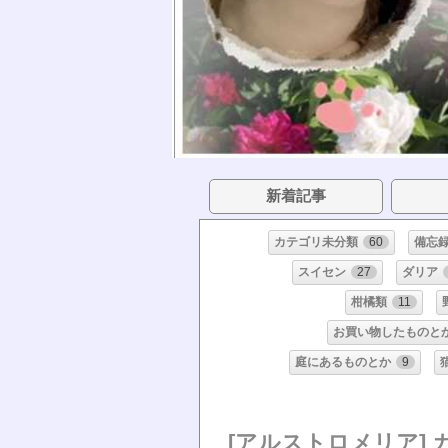
新着記事
カテゴリ未分類
60
備忘
スイセン
27
ダリア
柑橘類
11
お買い物したものと
庭にあるものとか
9
[アルストロメリア]