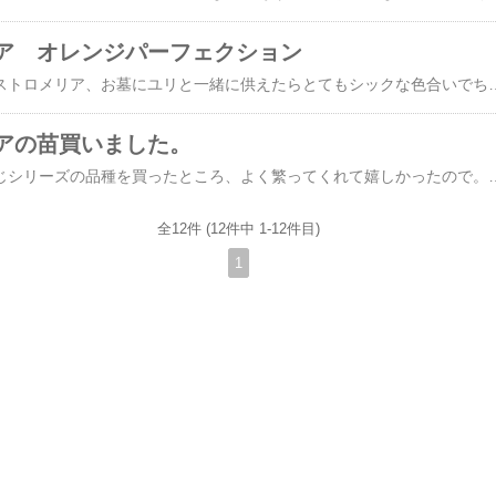
ア オレンジパーフェクション
このオレンジ色のアルストロメリア、お墓にユリと一緒に供えたらとてもシックな色合いでちょっと珍しい感じでした。花茎をひっぱれば簡単に抜ける、とネットで読んだのですがぅ。。しっかりしすぎてて抜けないこれは仏壇に飾る予定です。春から夏にかけてはいろいろな花が咲くので助かりますね！亡き母が植えていた花で名前がわかりません。なんという花でしょう？すごく増えるみたいでいっぱいあるんですが。。先日買った、ヘメロカリスに葉っぱが似てるし、花の形
アの苗買いました。
また買いました去年同じシリーズの品種を買ったところ、よく繁ってくれて嬉しかったので。残念なことに、同じような色のものしか残っていませんでしたがしかたないでしょう。この「郡上八幡花物語」というシリーズは郡上八幡の育種家の河合修氏、あるいは河合園芸さんが育種したアルストロメリアの品種じゃないかと思うのですが、違うかな？とにかく、今回買った品種中、「トリプルハート」は確実に河合修氏作出のようです。このシリーズには☆ガーデン＆切り花☆中性種☆切り花の3タイプがあり、それぞれ高さとしては、〇50~70ｃｍ〇50~70ｃｍ〇70~90ｃm と表記されています。ガーデン＆切り花タイプと中性種との違いは広がり度合いとかなのかなぁ。ちなみに、こちらがガーデン＆切り花品種の「ササブネ」。すごい繁殖力っていう感じなんです。同じくガーデン＆切り花品種のハピネス。こちらはねぇ、ちょっと小ぶりな感じです。ちなみに、タキイさん
全12件 (12件中 1-12件目)
1