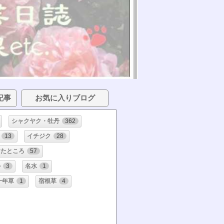
記事
お気に入りブログ
シャクヤク・牡丹
362
13
イチジク
28
けたところ
57
か
3
名水
1
一年草
1
宿根草
4