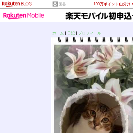
100万ポイント山分け
園芸
ホーム
|
日記
|
プロフィール