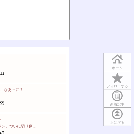
ホーム
11)
フォローする
は、なあ～に？
22)
新着記事
う
上に戻る
ラン、ついに切り倒…
57)