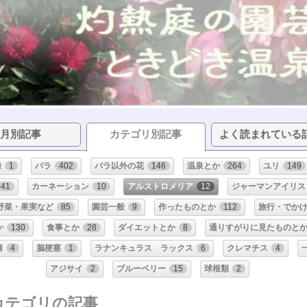
月別記事
カテゴリ別記事
よく読まれている
録
1
バラ
402
バラ以外の花
146
温泉とか
264
ユリ
149
41
カーネーション
10
アルストロメリア
12
ジャーマンアイリス
野菜・果実など
85
園芸一般
9
作ったものとか
112
旅行・でか
か
130
食事とか
28
ダイエットとか
8
通りすがりに見たものと
猫
4
脳梗塞
1
ラナンキュラス ラックス
6
クレマチス
4
アジサイ
2
ブルーベリー
15
球根類
2
 カテゴリの記事