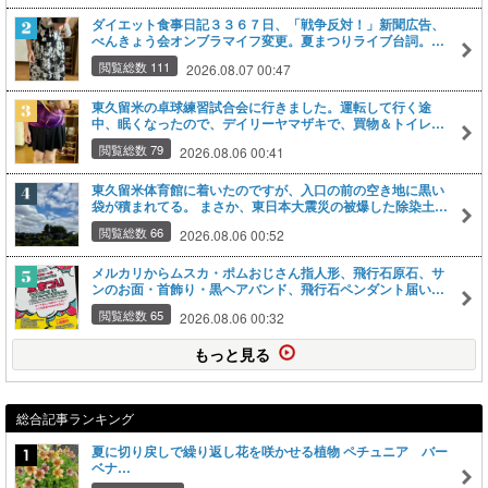
ダイエット食事日記３３６７日、「戦争反対！」新聞広告、
べんきょう会オンブラマイフ変更。夏まつりライブ台詞。ア
ブラゼミ、王子の北とぴあVIEW＆KITCHEN QUAD17（ク
閲覧総数 111
2026.08.07 00:47
アドイチナナ）、トライシアター鑑賞（いっぽうそのころ、
あみあみばあちゃん、ちぃサッシェおぉサック、唄語り怪談
日本昔話鬼）。杉玉。パズーの茶ベスト
東久留米の卓球練習試合会に行きました。運転して行く途
中、眠くなったので、デイリーヤマザキで、買物＆トイレ。
カフェオレ、ミンティア「最強ミントで目覚めろ呼吸」を購
閲覧総数 79
2026.08.06 00:41
入。
東久留米体育館に着いたのですが、入口の前の空き地に黒い
袋が積まれてる。 まさか、東日本大震災の被爆した除染土じ
ゃないよねｗ・・・埼玉県内にも０．７万ｔ。これもそうか
閲覧総数 66
2026.08.06 00:52
もしれないなあ・・・ 汚染土を再利用だなんて、なんのため
に除去したのか分からないじゃない・・・
メルカリからムスカ・ポムおじさん指人形、飛行石原石、サ
ンのお面・首飾り・黒ヘアバンド、飛行石ペンダント届い
た。８月２２日の夏まつりライブで歌う曲「もののけ姫」
閲覧総数 65
2026.08.06 00:32
「君をのせて」（天空の城ラピュタ）の前後に指人形やコス
プレ？で小芝居を使用かと思ってるのですが、その小道具・
もっと見る
衣装です。
総合記事ランキング
夏に切り戻しで繰り返し花を咲かせる植物 ペチュニア バー
ベナ…