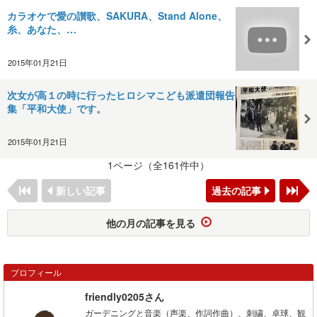
カラオケで愛の讃歌、SAKURA、Stand Alone、
糸、あなた、…
2015年01月21日
次女が高１の時に行ったヒロシマこども派遣団報告
集「平和大使」です。
2015年01月21日
1ページ（全161件中）
新しい記事
過去の記事
他の月の記事を見る
プロフィール
friendly0205さん
ガーデニングと音楽（声楽、作詞作曲）、刺繍、卓球、観