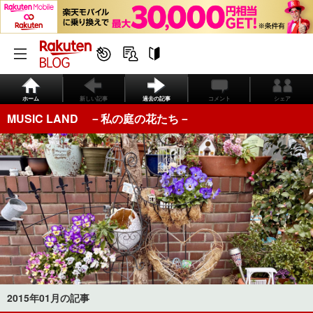
ホーム
新しい記事
過去の記事
コメント
シェア
MUSIC LAND －私の庭の花たち－
2015年01月の記事