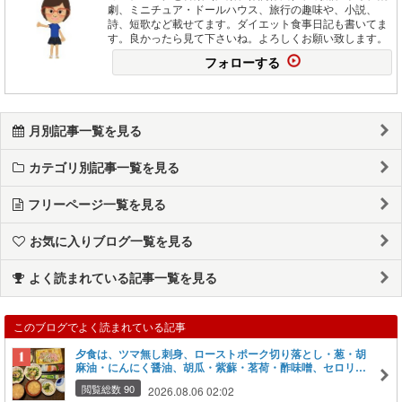
劇、ミニチュア・ドールハウス、旅行の趣味や、小説、
詩、短歌など載せてます。ダイエット食事日記も書いてま
す。良かったら見て下さいね。よろしくお願い致します。
フォローする
月別記事一覧を見る
カテゴリ別記事一覧を見る
フリーページ一覧を見る
お気に入りブログ一覧を見る
よく読まれている記事一覧を見る
このブログでよく読まれている記事
夕食は、ツマ無し刺身、ローストポーク切り落とし・葱・胡
麻油・にんにく醤油、胡瓜・紫蘇・茗荷・酢味噌、セロリの
塩昆布和え、豆腐・ネギの味噌汁、グレープフルーツ２種・
閲覧総数 90
2026.08.06 02:02
オレンジの剥き身。