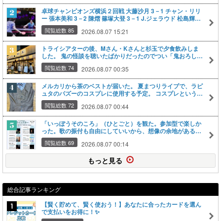
肉入りもあったから、それも買ったｗ
卓球チャンピオンズ横浜２回戦 大藤沙月 3－1 チャン・リリ
ー 張本美和 3－2 陳熠 篠塚大登 3－1 J.ジェラウド 松島輝空
3－0 A.リン
閲覧総数 85
2026.08.07 15:21
トライシアターの後、Mさん・Kさんと杉玉で夕食飲みしま
した。 鬼の怪談を聴いたばかりだったのでつい「鬼おろしパ
インサワー」を注文。 自分で搾るのじゃなくて酔ったｗ お
閲覧総数 74
2026.08.07 00:35
酒も、おつまみも割と安い。というか、安いのばかり注文し
たんだけどねｗ 美味しかったし、いろいろ話せて楽しかった
です。
メルカリから茶のベストが届いた。 夏まつりライブで、ラピ
ュタのパズーのコスプレに使用する予定。 コスプレというよ
り、バウンドコーデかなｗ
閲覧総数 72
2026.08.07 00:44
「いっぽうそのころ」（ひとごと）を観た。参加型で楽しか
った。歌の振付も自由にしていいから、想像の余地がある。
行きたい所や、待ってる者・物を子ども達に訊いて取り入れ
閲覧総数 69
2026.08.07 00:14
るのもいい。 やけに墓にこだわってる男子も居たが、それも
ちゃんと受け入れてくれたから、満足していたみたい。
もっと見る
総合記事ランキング
【賢く貯めて、賢く使おう！】あなたに合ったカードを選ん
で支払いをお得に！✨