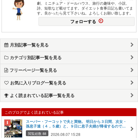
劇、ミニチュア・ドールハウス、旅行の趣味や、小説、
詩、短歌など載せてます。ダイエット食事日記も書いてま
す。良かったら見て下さいね。よろしくお願い致します。
フォローする
月別記事一覧を見る
カテゴリ別記事一覧を見る
フリーページ一覧を見る
お気に入りブログ一覧を見る
よく読まれている記事一覧を見る
このブログでよく読まれている記事
スーパー・フーコットで夫と買物。 明日から３日間、次女・
孫息子達（４，５歳）と、９日に息子夫婦が帰省するので買
い出しｗ かき氷も食べたいと言うので、氷蜜をいろいろ買い
閲覧総数 88
2026.08.07 15:28
込んだ。カラフルに全色ｗ 夫は宇治金時がいいと言うし、果