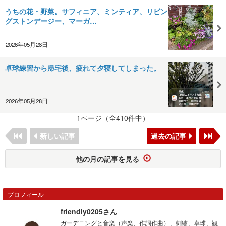
うちの花・野菜。サフィニア、ミンティア、リビン
グストンデージー、マーガ…
2026年05月28日
卓球練習から帰宅後、疲れて夕寝してしまった。
2026年05月28日
1ページ（全410件中）
新しい記事
過去の記事
他の月の記事を見る
プロフィール
friendly0205さん
ガーデニングと音楽（声楽、作詞作曲）、刺繍、卓球、観