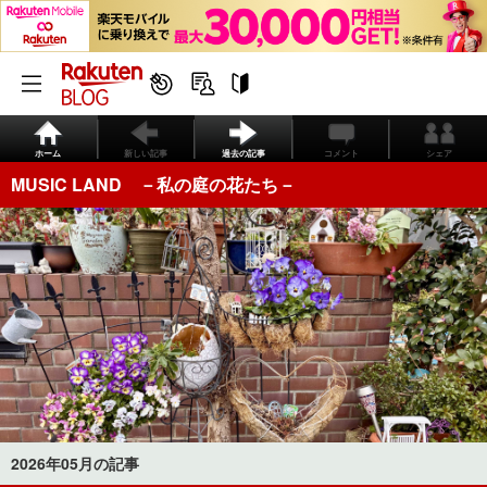
ホーム
新しい記事
過去の記事
コメント
シェア
MUSIC LAND －私の庭の花たち－
2026年05月の記事