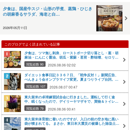
夕食は、国産牛スジ・山形の芋煮、蒸鶏・ひじき
の胡麻香るサラダ、海老と白…
2026年05月11日
このブログでよく読まれている記事
夕食は、ツマ無し刺身、ローストポーク切り落とし・葱・胡
麻油・にんにく醤油、胡瓜・紫蘇・茗荷・酢味噌、セロリの
塩昆布和え、豆腐・ネギの味噌汁、グレープフルーツ２種・
閲覧総数 90
2026.08.06 02:02
オレンジの剥き身。
ダイエット食事日記３３６７日、「戦争反対！」新聞広告、
べんきょう会オンブラマイフ変更。夏まつりライブ台詞。ア
ブラゼミ、王子の北とぴあVIEW＆KITCHEN QUAD17（ク
閲覧総数 107
2026.08.07 00:47
アドイチナナ）、トライシアター鑑賞（いっぽうそのころ、
あみあみばあちゃん、ちぃサッシェおぉサック、唄語り怪談
日本昔話鬼）。杉玉。パズーの茶ベスト
東久留米の卓球練習試合会に行きました。運転して行く途
中、眠くなったので、デイリーヤマザキで、買物＆トイレ。
カフェオレ、ミンティア「最強ミントで目覚めろ呼吸」を購
閲覧総数 79
2026.08.06 00:41
入。
東久留米体育館に着いたのですが、入口の前の空き地に黒い
袋が積まれてる。 まさか、東日本大震災の被爆した除染土じ
ゃないよねｗ・・・埼玉県内にも０．７万ｔ。これもそうか