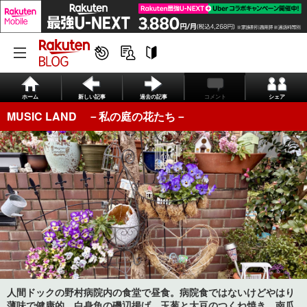
ホーム
新しい記事
過去の記事
コメント
シェア
MUSIC LAND －私の庭の花たち－
人間ドックの野村病院内の食堂で昼食。病院食ではないけどやはり
薄味で健康的。白身魚の磯辺揚げ、玉葱と大豆のつくね焼き、南瓜