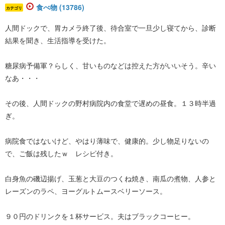
食べ物 (13786)
カテゴリ
人間ドックで、胃カメラ終了後、待合室で一旦少し寝てから、診断
結果を聞き、生活指導を受けた。
糖尿病予備軍？らしく、甘いものなどは控えた方がいいそう。辛い
なあ・・・
その後、人間ドックの野村病院内の食堂で遅めの昼食。１３時半過
ぎ。
病院食ではないけど、やはり薄味で、健康的。少し物足りないの
で、ご飯は残したｗ レシピ付き。
白身魚の磯辺揚げ、玉葱と大豆のつくね焼き、南瓜の煮物、人参と
レーズンのラペ、ヨーグルトムースベリーソース。
９０円のドリンクを１杯サービス。夫はブラックコーヒー。