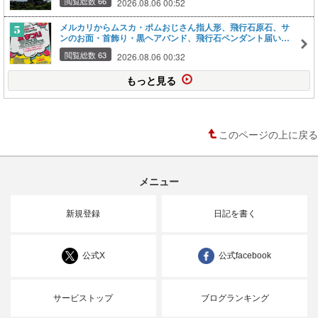
閲覧総数 66
2026.08.06 00:52
もしれないなあ・・・ 汚染土を再利用だなんて、なんのため
に除去したのか分からないじゃない・・・
メルカリからムスカ・ポムおじさん指人形、飛行石原石、サ
ンのお面・首飾り・黒ヘアバンド、飛行石ペンダント届い
た。８月２２日の夏まつりライブで歌う曲「もののけ姫」
閲覧総数 63
2026.08.06 00:32
「君をのせて」（天空の城ラピュタ）の前後に指人形やコス
プレ？で小芝居を使用かと思ってるのですが、その小道具・
もっと見る
衣装です。
このページの上に戻る
メニュー
新規登録
日記を書く
公式X
公式facebook
サービストップ
ブログランキング