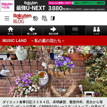
ホーム
新しい記事
過去の記事
コメント
シェア
MUSIC LAND －私の庭の花たち－
ダイエット食事日記３２８４日、卓球練習、整形外科、長女から母
の日プレゼントの花束・CAWAIIの白レースタンクトップ・白見せブ