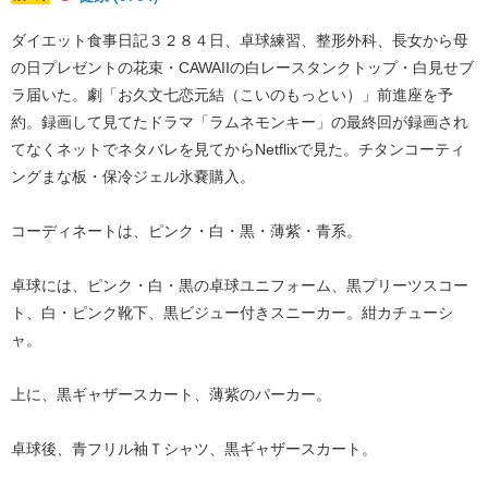
ダイエット食事日記３２８４日、卓球練習、整形外科、長女から母
の日プレゼントの花束・CAWAIIの白レースタンクトップ・白見せブ
ラ届いた。劇「お久文七恋元結（こいのもっとい）」前進座を予
約。録画して見てたドラマ「ラムネモンキー」の最終回が録画され
てなくネットでネタバレを見てからNetflixで見た。チタンコーティ
ングまな板・保冷ジェル氷嚢購入。
コーディネートは、ピンク・白・黒・薄紫・青系。
卓球には、ピンク・白・黒の卓球ユニフォーム、黒プリーツスコー
ト、白・ピンク靴下、黒ビジュー付きスニーカー。紺カチューシ
ャ。
上に、黒ギャザースカート、薄紫のパーカー。
卓球後、青フリル袖Ｔシャツ、黒ギャザースカート。