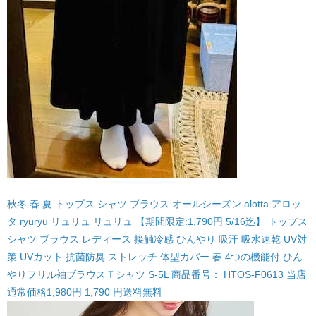
秋冬 春 夏 トップス シャツ ブラウス オールシーズン alotta アロッ
タ ryuryu リュリュ リュリュ 【期間限定:1,790円 5/16迄】 トップス
シャツ ブラウス レディース 接触冷感 ひんやり 吸汗 吸水速乾 UV対
策 UVカット 抗菌防臭 ストレッチ 体型カバー 春 4つの機能付 ひん
やりフリル袖ブラウスＴシャツ S-5L 商品番号： HTOS-F0613 当店
通常価格1,980円 1,790 円送料無料