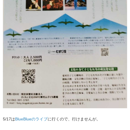
5/17は​
BlueBlueのライブ
​に行くので、行けませんが。