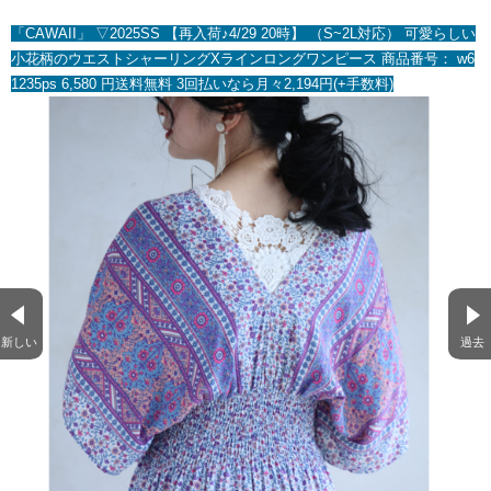
「CAWAII」 ▽2025SS 【再入荷♪4/29 20時】 （S~2L対応） 可愛らしい
小花柄のウエストシャーリングXラインロングワンピース 商品番号： w6
1235ps 6,580 円送料無料 3回払いなら月々2,194円(+手数料)
新しい
過去