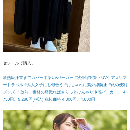
セシールで購入。
放熱吸汗首までカバーするUVパーカー #紫外線対策・UVケア #サマ
ートラベル #大人女子にも似合う #おしゃれに紫外線防止 #旅の便利
グッズ 「放熱」素材の羽織ればさらっとひんやり冷感パーカー。 4,
730円、5,280円(税込) 税抜価格 4,300円、4,800円