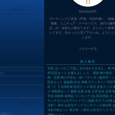
friendly0205
ガーデニングと音楽（声楽、作詞作曲）、刺繍
観劇、ミニチュア・ドールハウス、旅行の趣
説、詩、短歌など載せてます。ダイエット食事
いてます。良かったら見て下さいね。よろしく
します。
フォローする
購入履歴
災害 はいつどこで起こるか分かりません。 車 内
用 防災セット を備えましょう。 緊急 時の味方
時、災害 時の不安を一掃！?クーポン配布中！／
防災セット 家族用 32点 車載【 クッキー／?20?
応！】【 渋滞対策 防災グッズ 防災 災害グッズ 
ズ 車載用セット 豪雨 台風 水害 大雪 洪水 災害 車
中泊 自動車 車用品 ランキング 1位 防災用品 オ
ランチタイムやアウトドアに活躍♪カラフル5色
冷剤！ 保冷 お弁当グッズ ランチグッズ保冷剤 
冷剤 5色セット 長方形 （ 保冷 お弁当グッズ ラ
5個セット ）