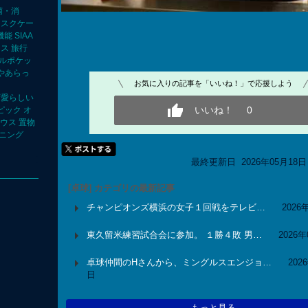
菌・消
マスクケー
能 SIAA
ス 旅行
ブルポケッ
いやあらっ
お気に入りの記事を「いいね！」で応援しよう
可愛らしい
いいね！
0
ピック オ
ハウス 置物
デニング
最終更新日 2026年05月18日 
[卓球] カテゴリの最新記事
チャンピオンズ横浜の女子１回戦をテレビ…
2026
東久留米練習試合会に参加。 １勝４敗 男…
2026
卓球仲間のHさんから、ミングルスエンジョ…
202
日
もっと見る