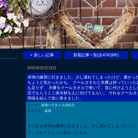
< 新しい記事
新着記事一覧(全47419件)
2026年05月18日
卓球の練習に行きました。少し遅れてしまったけど、暑かっ
ちょうど良かったかも。 クールタオルと氷嚢は持っていった
も足りず、 氷嚢をクールタオルで巻いて、首に付けようとし
店でもらうミニ保冷材を人に分けてもらい、 それをクールタ
両端を結んで首に巻きました。
テーマ：
卓球パラダイス(5617)
カテゴリ：
卓球
そのまま卓球の練習に行きました。少し遅れてしまったけど
で、それでちょうど良かったかも。