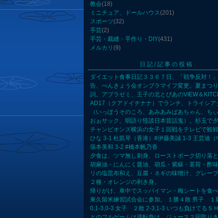
教会
(18)
ミニチュア、ドールハウス
(201)
スポーツ
(32)
手芸
(2)
手芸・裁縫・手作り・DIY
(431)
メルカリ
(9)
日記/記事の投稿
ダイエット食事日記３３６７日、「戦争反対！
告、べんきょう会オンブラマイフ変更。夏まつ
詞。アブラゼミ、王子の北とぴあのVIEW＆KITCH
AD17（クアドイチナナ）でランチ、トライシア
（いっぽうそのころ、あみあみばあちゃん、ち
おぉサック、唄語り怪談日本昔話鬼）。杉玉で
チャンピオンズ横浜の女子１回戦をテレビで観戦
ひな 3-1 杜凱琴（香港）#伊藤美誠 1-3 王芸迪（
張本美和 3-2 #橋本帆乃香
夕食は、ツマ無し刺身、ローストポーク切り落
胡麻油・にんにく醤油、胡瓜・紫蘇・茗荷・酢
リの塩昆布和え、豆腐・ネギの味噌汁、グレー
２種・オレンジの剥き身。
帰りがけ、車中でスッパイマン・梅シートを食
東久留米練習試合会に参加。 １勝４敗 男子 １勝
0,1-3,0-3 女子 ２敗 2-3,1-3 いつも負けてる
とのフルゲームは逆転負け。ジュース２回取り