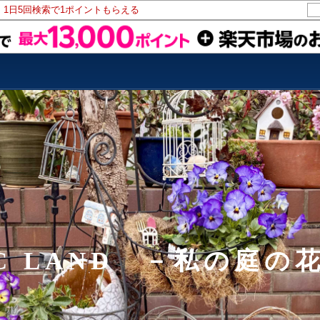
！1日5回検索で1ポイントもらえる
IC LAND －私の庭の