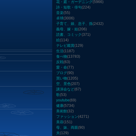
花・庭・ガーデニング
(5966)
詩・短歌・俳句
(224)
音楽
(55)
卓球
(3006)
子育て、娘、息子、孫
(2432)
義母、嫁・姑
(206)
読書、コミック
(371)
絵
(114)
テレビ鑑賞
(129)
生活
(1187)
食べ物
(13783)
反戦
(63)
愛・命
(77)
ブログ
(90)
買い物
(1205)
空、景色
(207)
講演会など
(67)
歌
(53)
youtube
(69)
健康
(5734)
美術館
(32)
ファッション
(4271)
美容
(151)
母、妹、両親
(90)
夫
(129)