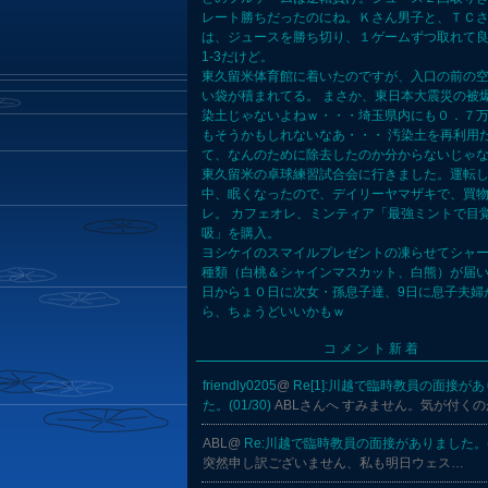
レート勝ちだったのにね。Ｋさん男子と、ＴＣ
は、ジュースを勝ち切り、１ゲームずつ取れて
1-3だけど。
東久留米体育館に着いたのですが、入口の前の
い袋が積まれてる。 まさか、東日本大震災の被
染土じゃないよねｗ・・・埼玉県内にも０．７
もそうかもしれないなあ・・・ 汚染土を再利用
て、なんのために除去したのか分からないじゃ
東久留米の卓球練習試合会に行きました。運転
中、眠くなったので、デイリーヤマザキで、買
レ。 カフェオレ、ミンティア「最強ミントで目
吸」を購入。
ヨシケイのスマイルプレゼントの凍らせてシャ
種類（白桃＆シャインマスカット、白熊）が届い
日から１０日に次女・孫息子達、9日に息子夫婦
ら、ちょうどいいかもｗ
コメント新着
friendly0205
@
Re[1]:川越で臨時教員の面接が
た。(01/30)
ABLさんへ すみません。気が付く
ABL@
Re:川越で臨時教員の面接がありました。(01
突然申し訳ございません、私も明日ウェス…