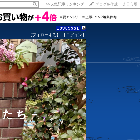
>>
人気記事ランキング
ブログを作成
楽天市場
19969551
【フォローする】
【ログイン】
【毎日開催】
15記事にいいね！で1ポイント
10秒滞在
いいね!
--
/
--
花たち－