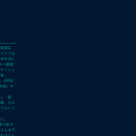
」新聞広
りライブ台
EN QU
ター鑑賞
ぃサッシェ
夕食。
。#早田
中国） #
とし・葱・
味噌、セロ
プフルーツ
べた。
２敗 3-
ＳＨさん女子
きればスト