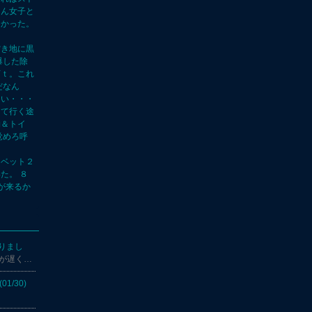
さん女子と
良かった。
空き地に黒
爆した除
万ｔ。これ
だなん
ない・・・
して行く途
物＆トイ
覚めろ呼
ーベット２
た。 ８
が来るか
ありまし
のが遅く…
/30)