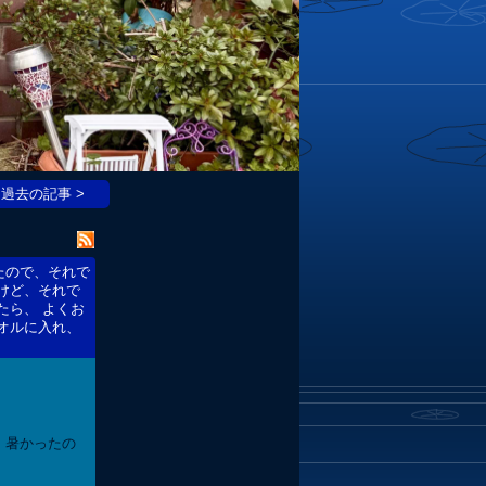
過去の記事 >
たので、それで
けど、それで
たら、 よくお
オルに入れ、
、暑かったの