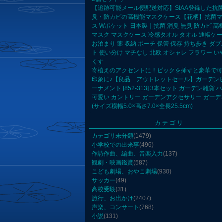
【追跡可能メール便配送対応】SIAA登録した抗
臭・防カビの高機能マスクケース【花柄】抗菌
ス Wポケット 日本製｜抗菌 消臭 無臭 防カビ 高機
マスク マスクケース 冷感タオル タオル 通帳ケー
お泊まり 薬 収納 ポーチ 保管 保存 持ち歩き ダ
ト 使い分け マチなし 北欧 オシャレ フラワー 
くす
寄植えのアクセントに！ピックを挿すと豪華で
印象に♪【良品 アウトレットセール】ガーデン
ーナメント [852-313] 3本セット ガーデン雑貨 
可愛い カントリー ガーデンアクセサリー ガー
(サイズ横幅5.0×高さ7.0×全長25.5cm)
カテゴリ
カテゴリ未分類
(1479)
小学校での出来事
(496)
作詩作曲、編曲、音楽入力
(137)
観劇・映画鑑賞
(587)
こども劇場、おやこ劇場
(930)
サッカー
(49)
高校受験
(31)
旅行、お出かけ
(2407)
声楽、コンサート
(768)
小説
(131)