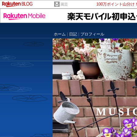
100万ポイント山分け
園芸
ホーム
|
日記
|
プロフィール
MUS