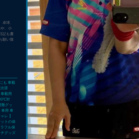
、卓球、
味や、小
日記も書
お願い致
にも 車載
、渋滞
 車載用
80℃対
避難グッ
 車用 車
シャレ 】
セットの保
カラフル保
ンチグッズ