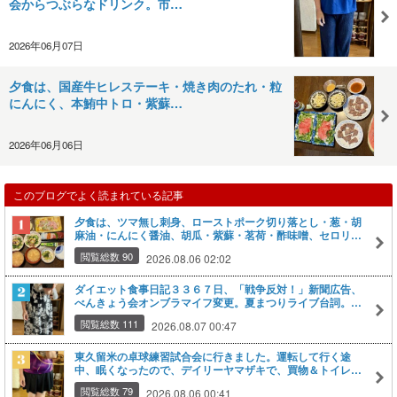
会からつぶらなドリンク。市…
2026年06月07日
夕食は、国産牛ヒレステーキ・焼き肉のたれ・粒
にんにく、本鮪中トロ・紫蘇…
2026年06月06日
このブログでよく読まれている記事
夕食は、ツマ無し刺身、ローストポーク切り落とし・葱・胡
麻油・にんにく醤油、胡瓜・紫蘇・茗荷・酢味噌、セロリの
塩昆布和え、豆腐・ネギの味噌汁、グレープフルーツ２種・
閲覧総数 90
2026.08.06 02:02
オレンジの剥き身。
ダイエット食事日記３３６７日、「戦争反対！」新聞広告、
べんきょう会オンブラマイフ変更。夏まつりライブ台詞。ア
ブラゼミ、王子の北とぴあVIEW＆KITCHEN QUAD17（ク
閲覧総数 111
2026.08.07 00:47
アドイチナナ）、トライシアター鑑賞（いっぽうそのころ、
あみあみばあちゃん、ちぃサッシェおぉサック、唄語り怪談
日本昔話鬼）。杉玉。パズーの茶ベスト
東久留米の卓球練習試合会に行きました。運転して行く途
中、眠くなったので、デイリーヤマザキで、買物＆トイレ。
カフェオレ、ミンティア「最強ミントで目覚めろ呼吸」を購
閲覧総数 79
2026.08.06 00:41
入。