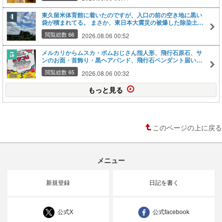
東久留米体育館に着いたのですが、入口の前の空き地に黒い
袋が積まれてる。 まさか、東日本大震災の被爆した除染土じ
ゃないよねｗ・・・埼玉県内にも０．７万ｔ。これもそうか
閲覧総数 66
2026.08.06 00:52
もしれないなあ・・・ 汚染土を再利用だなんて、なんのため
に除去したのか分からないじゃない・・・
メルカリからムスカ・ポムおじさん指人形、飛行石原石、サ
ンのお面・首飾り・黒ヘアバンド、飛行石ペンダント届い
た。８月２２日の夏まつりライブで歌う曲「もののけ姫」
閲覧総数 65
2026.08.06 00:32
「君をのせて」（天空の城ラピュタ）の前後に指人形やコス
プレ？で小芝居を使用かと思ってるのですが、その小道具・
もっと見る
衣装です。
このページの上に戻る
メニュー
新規登録
日記を書く
公式X
公式facebook