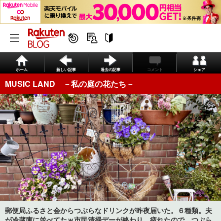
ホーム
新しい記事
過去の記事
コメント
シェア
MUSIC LAND －私の庭の花たち－
郵便局ふるさと会からつぶらなドリンクが昨夜届いた。６種類。夫
が冷蔵庫に並べてたｗ市民清掃デーが終わり、疲れたので、つぶら