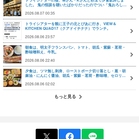
トライシアターの後、Mさん・Kさんと杉玉で夕食飲みしま
した。 鬼の怪談を聴いたばかりだったのでつい「鬼おろし…
2026.08.07 00:35
トライシアターを観に王子の北とぴあに行き、VIEW＆
KITCHEN QUAD17（クアドイチナナ）でランチ。
2026.08.06 23:57
朝食は、明太子フランスパン、トマト、胡瓜・紫蘇・茗荷・
酢味噌和え、牛乳。
2026.08.06 22:40
夕食は、ツマ無し刺身、ローストポーク切り落とし・葱・胡
麻油・にんにく醤油、胡瓜・紫蘇・茗荷・酢味噌、セロリ…
2026.08.06 02:02
もっと見る