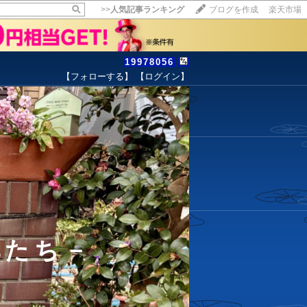
>>
人気記事ランキング
ブログを作成
楽天市場
19978056
【フォローする】
【ログイン】
【毎日開催】
15記事にいいね！で1ポイント
10秒滞在
いいね!
--
/
--
花たち－