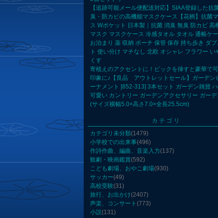
【追跡可能メール便配送対応】SIAA登録した抗
臭・防カビの高機能マスクケース【花柄】抗菌
ス Wポケット 日本製｜抗菌 消臭 無臭 防カビ 高機
マスク マスクケース 冷感タオル タオル 通帳ケー
お泊まり 薬 収納 ポーチ 保管 保存 持ち歩き ダ
ト 使い分け マチなし 北欧 オシャレ フラワー 
くす
寄植えのアクセントに！ピックを挿すと豪華で
印象に♪【良品 アウトレットセール】ガーデン
ーナメント [852-313] 3本セット ガーデン雑貨 
可愛い カントリー ガーデンアクセサリー ガー
(サイズ横幅5.0×高さ7.0×全長25.5cm)
カテゴリ
カテゴリ未分類
(1479)
小学校での出来事
(496)
作詩作曲、編曲、音楽入力
(137)
観劇・映画鑑賞
(592)
こども劇場、おやこ劇場
(930)
サッカー
(49)
高校受験
(31)
旅行、お出かけ
(2407)
声楽、コンサート
(773)
小説
(131)