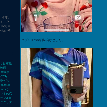
、卓球、
味や、小
日記も書
お願い致
ダブルスの練習試合などした。
にも 車載
、渋滞
 車載用
80℃対
避難グッ
 車用 車
シャレ 】
セットの保
カラフル保
ンチグッズ