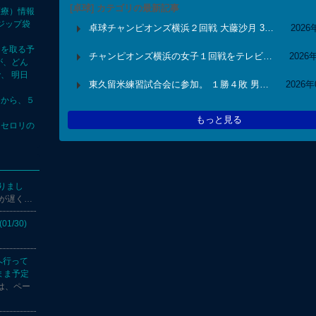
[卓球] カテゴリの最新記事
医療）情報
ジップ袋
卓球チャンピオンズ横浜２回戦 大藤沙月 3…
2026
司を取る予
チャンピオンズ横浜の女子１回戦をテレビ…
2026
が、どん
、 明日
東久留米練習試合会に参加。 １勝４敗 男…
2026
日から、５
もっと見る
、セロリの
ありまし
のが遅く…
/30)
Bへ行って
まま予定
 私は、ペー