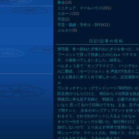
教会
(18)
ミニチュア、ドールハウス
(201)
スポーツ
(32)
手芸
(2)
手芸・裁縫・手作り・DIY
(431)
メルカリ
(9)
日記/記事の投稿
帰宅後、食べ損ねた夕食のおにぎりを食べた。
フーコットで買って持参したのにねｗ ツナマヨ
子。２個食べてしまいました。緑茶も。
べんきょう会で「オンブラマイフ」（ヘンデル
の二重唱」（モーツァルト）を 声楽のT先生と
１人も聴きに来てくれて嬉しかった。記念撮影
ｗ
ワンタッチテント（グランドシート780円付）
防災用のつもりだけど、 明日から３日間居る孫
明後日に来る息子夫婦と、明後日、公園で水遊
いなと 思ってるので日除けですね。まあ、息子
プ用テント、 次女がポップアップテントを持っ
れるそう。それぞれのテントに入るようかなｗ
キャリー付きリュックが届いた。旅行用だけど
旅行しないので、とりあえず卓球で使用かな。 
球シューズや、ラケット入れ、伸縮イス、小さ
クスを入れてみた。入るから使えるな。