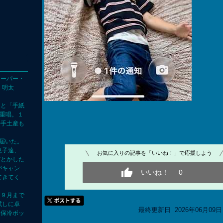
スーパー・
、明太
）と「手紙
二重唱。１
や手土産も
が届いた。
息子達、
お気に入りの記事を「いいね！」で応援しよう
びとかした
がキャン
いいね！
0
てきてく
、９月まで
試しに卓
最終更新日 2026年06月09日 
な保冷ボッ