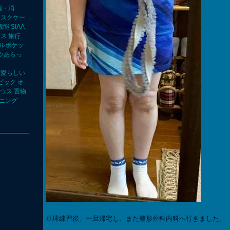
菌・消
マスクケー
能 SIAA
ス 旅行
ブルポケッ
いやあらっ
可愛らしい
ピック オ
ハウス 置物
デニング
卓球練習後、一旦帰宅し、また整形外科内科へ行きました。