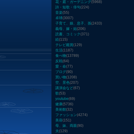
花・庭・ガーデニング
(5968)
詩・短歌・俳句
(224)
音楽
(55)
卓球
(3007)
子育て、娘、息子、孫
(2433)
義母、嫁・姑
(206)
読書、コミック
(371)
絵
(115)
テレビ鑑賞
(129)
生活
(1187)
食べ物
(13789)
反戦
(64)
愛・命
(77)
ブログ
(90)
買い物
(1208)
空、景色
(207)
講演会など
(67)
歌
(53)
youtube
(69)
健康
(5736)
美術館
(32)
ファッション
(4274)
美容
(151)
母、妹、両親
(90)
夫
(129)