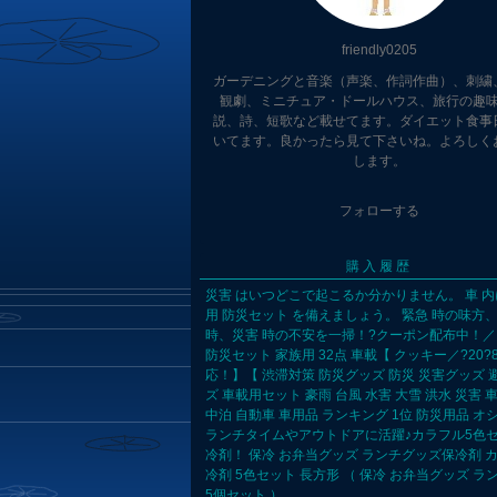
friendly0205
ガーデニングと音楽（声楽、作詞作曲）、刺繍
観劇、ミニチュア・ドールハウス、旅行の趣
説、詩、短歌など載せてます。ダイエット食事
いてます。良かったら見て下さいね。よろしく
します。
フォローする
購入履歴
災害 はいつどこで起こるか分かりません。 車 内
用 防災セット を備えましょう。 緊急 時の味方
時、災害 時の不安を一掃！?クーポン配布中！／
防災セット 家族用 32点 車載【 クッキー／?20?
応！】【 渋滞対策 防災グッズ 防災 災害グッズ 
ズ 車載用セット 豪雨 台風 水害 大雪 洪水 災害 車
中泊 自動車 車用品 ランキング 1位 防災用品 オ
ランチタイムやアウトドアに活躍♪カラフル5色
冷剤！ 保冷 お弁当グッズ ランチグッズ保冷剤 
冷剤 5色セット 長方形 （ 保冷 お弁当グッズ ラ
5個セット ）