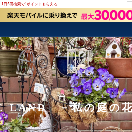
！1日5回検索で1ポイントもらえる
IC LAND －私の庭の