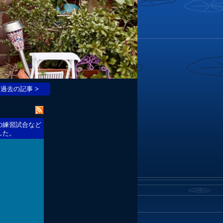
過去の記事 >
の練習試合など
した。