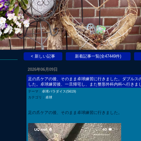
< 新しい記事
新着記事一覧(全47449件)
2026年06月09日
足の爪ケアの後、そのまま卓球練習に行きました。ダブルス
した。卓球練習後、一旦帰宅し、また整形外科内科へ行きま
テーマ：
卓球パラダイス(5619)
カテゴリ：
卓球
足の爪ケアの後、そのまま卓球練習に行きました。