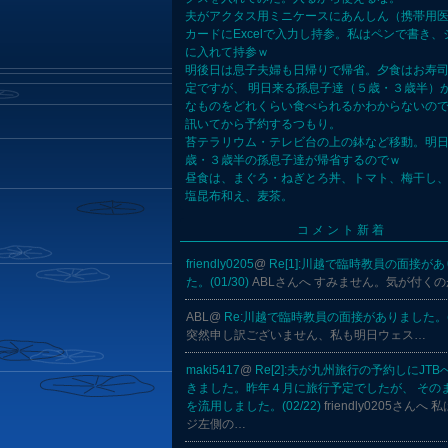
夫がアクタス用ミニケースにあんしん（携帯用
カードにExcelで入力し持参。私はペンで書き、
に入れて持参ｗ
明後日は息子夫婦も日帰りで帰省。夕食はお寿
定ですが、 明日来る孫息子達（５歳・３歳半）
なものをどれくらい食べられるかわからないので
訊いてから予約するつもり。
苔テラリウム・テレビ台の上の鉢など移動。明
歳・３歳半の孫息子達が帰省するのでｗ
昼食は、まぐろ・ねぎとろ丼、トマト、梅干し
塩昆布和え、麦茶。
コメント新着
friendly0205
@
Re[1]:川越で臨時教員の面接が
た。(01/30)
ABLさんへ すみません。気が付く
ABL@
Re:川越で臨時教員の面接がありました。(01
突然申し訳ございません、私も明日ウェス…
maki5417
@
Re[2]:夫が九州旅行の予約しにJT
きました。昨年４月に旅行予定でしたが、 その
を流用しました。(02/22)
friendly0205さんへ
ジ左側の…