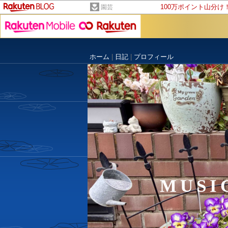
100万ポイント山分け
園芸
ホーム
|
日記
|
プロフィール
MUS