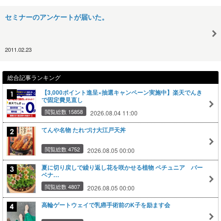
セミナーのアンケートが届いた。
2011.02.23
総合記事ランキング
【3,000ポイント進呈×抽選キャンペーン実施中】楽天でんき
で固定費見直し
閲覧総数 15858
2026.08.04 11:00
てんや名物 たれづけ大江戸天丼
閲覧総数 4752
2026.08.05 00:00
夏に切り戻しで繰り返し花を咲かせる植物 ペチュニア バー
ベナ…
閲覧総数 4807
2026.08.05 00:00
高輪ゲートウェイで乳癌手術前のK子を励ます会