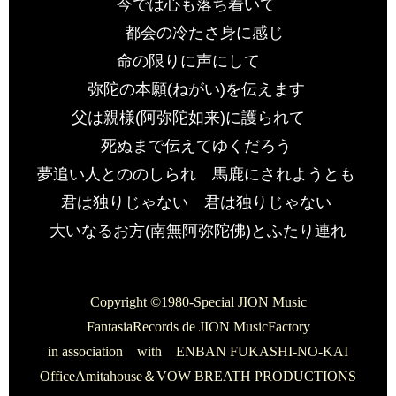
今では心も落ち着いて
都会の冷たさ身に感じ
命の限りに声にして
弥陀の本願(ねがい)を伝えます
父は親様(阿弥陀如来)に護られて
死ぬまで伝えてゆくだろう
夢追い人とののしられ 馬鹿にされようとも
君は独りじゃない 君は独りじゃない
大いなるお方(南無阿弥陀佛)とふたり連れ
Copyright ©1980-Special JION Music
​​​FantasiaRecords de JION MusicFactory​​
i​n association with​
ENBAN FUKASHI-NO-KAI
Of​ficeAmitahouse​
＆
VOW BREATH PRODUCTIONS