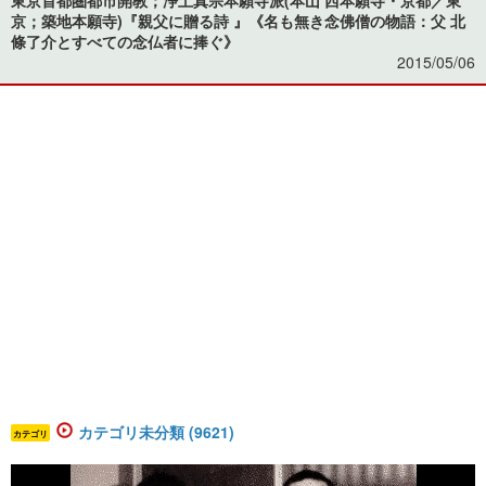
京；築地本願寺)『親父に贈る詩 』《名も無き念佛僧の物語：父 北
條了介とすべての念仏者に捧ぐ》
2015/05/06
カテゴリ未分類 (9621)
カテゴリ