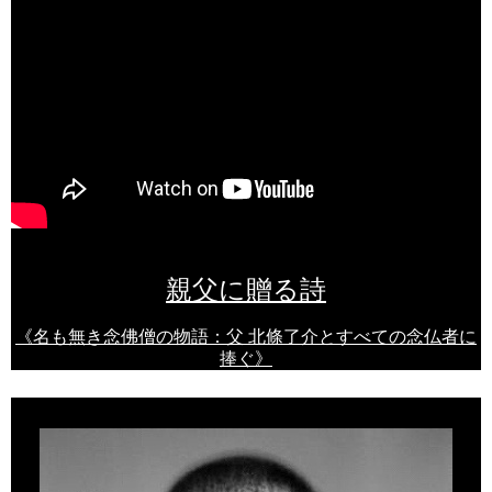
親父に贈る詩
​《名も無き念佛僧の物語：父 北條了介とすべての念仏者に
捧ぐ》​