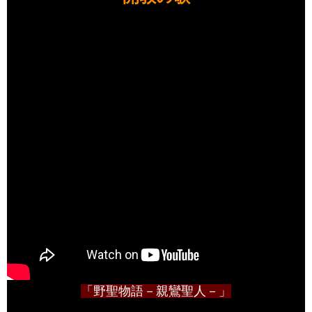
「
野聖物語－親鸞聖人－」