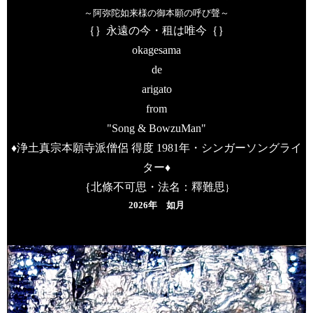
～阿弥陀如来様の御本願の呼び聲～
｛｝永遠の今・租は唯今｛｝
okagesama
de
arigato
from
"Song & Bow
zuMan"
♦
浄土真宗本願寺派僧侶 得度
1981
年・シンガーソングライ
ター
♦
｛北條不可思・法名：釋難思
｝
2026
年
如月