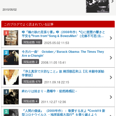
2015/05/02
このブログでよく読まれている記事
🎼『橋の袂の見張り番』🎼（2008年作）❝心に慈慧の響きと
平安を❞from from‟Song & BowzuMan”｛北條不可思:法
名：釋難思｝ 浄土真宗本願寺派 僧侶／1981年得度♦シンガ
閲覧総数 102
2025.05.02 11:53
ーソングライター
今月の一曲* October／Barack Obama- The Times They
Are a-Changin'
閲覧総数 2
2008.11.05 15:41
『浄土真宗で大切なこと』故 桐渓順忍和上【元 本願寺派勧
学寮頭】
閲覧総数 679
2011.09.18 22:15
終わりは始まり－愚螺牛・徒然雑感記－
閲覧総数 4
2011.12.27 12:36
『人間の価値』 (2000年作）： 敬愛する友よ ❝Covid19 新
型コロナウイルス ・地球規模大流行​❞ ​​ を乗り越えよう