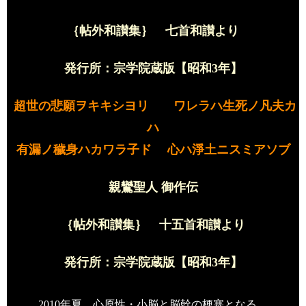
｛帖外和讃集｝ 七首和讃より
発行所：宗学院蔵版【昭和
3
年】
超世の悲願ヲキキシヨリ ワレラハ生死ノ凡夫カ
ハ
有漏ノ穢身ハカワラ子ド 心ハ淨土ニスミアソブ
親鸞聖人 御作伝
｛帖外和讃集｝ 十五首和讃より
発行所：宗学院蔵版【昭和
3
年】
2010
年夏、心原性・小脳と脳幹の梗塞となる。