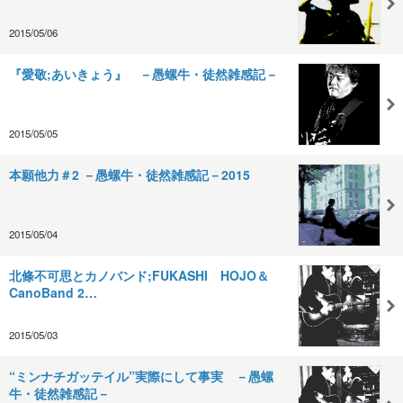
2015/05/06
『愛敬;あいきょう』 －愚螺牛・徒然雑感記－
2015/05/05
本願他力＃2 －愚螺牛・徒然雑感記－2015
2015/05/04
北條不可思とカノバンド;FUKASHI HOJO＆
CanoBand 2…
2015/05/03
“ミンナチガッテイル”実際にして事実 －愚螺
牛・徒然雑感記－