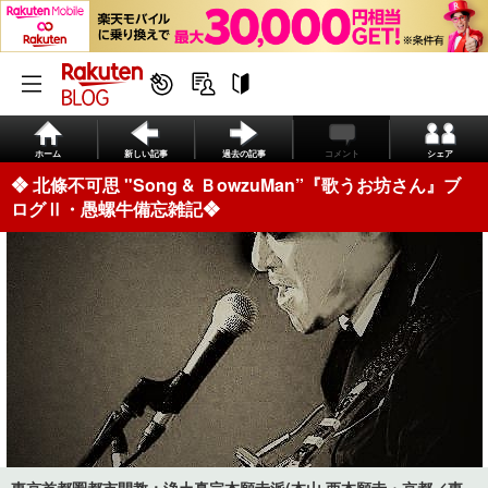
ホーム
新しい記事
過去の記事
コメント
シェア
❖ 北條不可思 "Song & Ｂow zuMan”『歌うお坊さん』ブ
ログⅡ・愚螺牛備忘雑記❖
東京首都圏都市開教；浄土真宗本願寺派(本山 西本願寺・京都／東