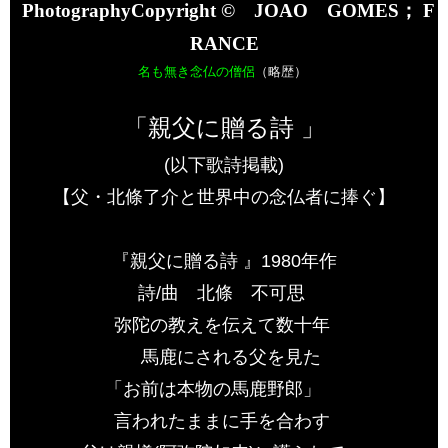
PhotographyCopyright ©
JOAO
GOMES
；
F
RANCE
名も無き念仏の僧侶
（略歴）
「親父に贈る詩 」
(以下歌詩掲載)​
【父・北條了介と世界中の念仏者に捧ぐ】
『親父に贈る詩 』1980年作
詩/曲 北條 不可思
弥陀の教えを伝えて数十年
馬鹿にされる父を見た
「お前は本物の馬鹿野郎」
言われたままに手を合わす