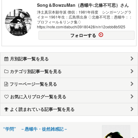
Song＆BowzuMan｛愚螺牛:北條不可思｝さん
浄土真宗本願寺派 僧侶：1981年得度 シンガーソングラ
イター 1961年生：広島県出身 ♢北條不可思：愚螺牛：：
プロフィール＆リンク集♢
https://note.com/dabuchi39180428/n/n12cebb8b5f25
フォローする
月別記事一覧を見る
カテゴリ別記事一覧を見る
フリーページ一覧を見る
お気に入りブログ一覧を見る
よく読まれている記事一覧を見る
“学問” －愚螺牛・徒然雑感記－