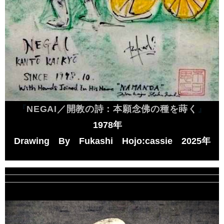
『
NEGAI
／開教の詩：本願念佛の種を蒔く
』
1978
年
Drawing
By
Fukashi
Hojo:cassie
2025
年