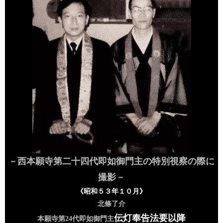
－西本願寺第二十四代即如御門主の特別視察の際に
撮影－
《昭和５３年１０月》
北條了介
伝灯奉告法要以降
本願寺第24
代即如御門主