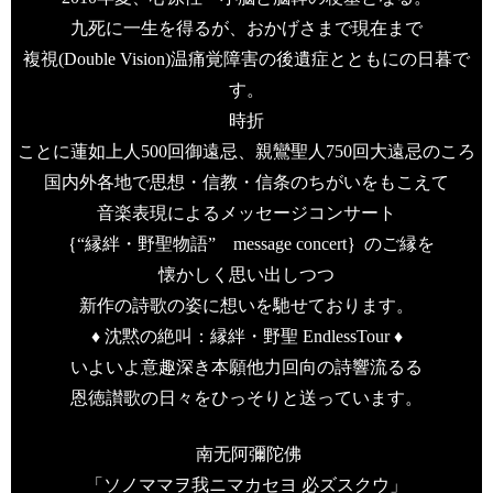
九死に一生を得る
が、おかげさまで現在まで
複視
(Double Vision)
温痛覚障害
の後遺症とともにの日暮で
す。
時折
ことに蓮如上人
500
回御遠忌、親鸞聖人
750
回大遠忌のころ
国内外各地で思想・信教・信条のちがいをもこえて
音楽表現によるメッセージコンサート
｛“縁絆・野聖物語”
message concert
｝のご縁を
懐かしく思い出しつつ
新作の詩歌の姿に想いを馳せております。
♦
沈黙の絶叫：縁絆・野聖
EndlessTour ♦
いよいよ意趣深き本願他力回向の詩響流るる
恩徳讃歌の日々をひっそりと送っています。
南无阿彌陀佛
「ソノママヲ我ニマカセヨ 必ズスクウ」