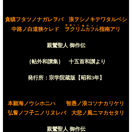
貪瞋フタツノナガレヲバ 浪ヲシノキテワタルベシ
釈迦ナリ
彌陀ナリ
中路ノ白道狭ケレド
ヲクリ
指南アリ
ムカフル
親鸞聖人 御作伝
｛帖外和讃集｝ 十五首和讃より
発行所：宗学院蔵版【昭和
3
年】
本願海ノウシホニハ 智愚ノ浪コソナカリケリ
弘誓ノフ子ニノリヌレバ 大悲ノ風ニマカセタリ
親鸞聖人 御作伝