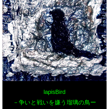
lapisBird
－争いと戦いを嫌う瑠璃の鳥ー