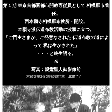
第１期 東京首都圏都市開教専従員として 相模原市着
任。
西本願寺相模原布教所・開設。
本願寺派伝道布教活動の波頭に立つ。
「ご門主さまが、ご発意なされた 伝道布教の道によ
って 私は生かされた」
・・・と終生語る。
※
写真：親鸞聖人御影像前
本願寺第24
代即如御門主
北條了介