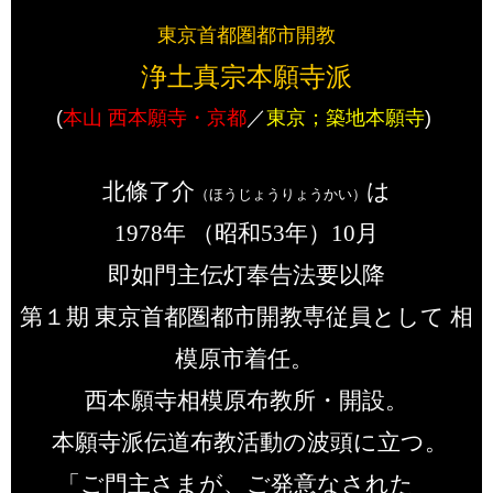
​東京首都圏都市開教​
浄土真宗本願寺派
​(
本山 西本願寺・京都
／​​​​
​東京；​築地本願寺​​
)​​ ​
北條了介
​は
（ほうじょうりょうかい）
1978年 （昭和53年）10月
即如門主伝灯奉告法要以降
第１期
東京首都圏都市開教専従員として 相
模原市着任。
西本願寺相模原布教所・開設。
本願寺派伝道布教活動の波頭に立つ。
「ご門主さまが、ご発意なされた