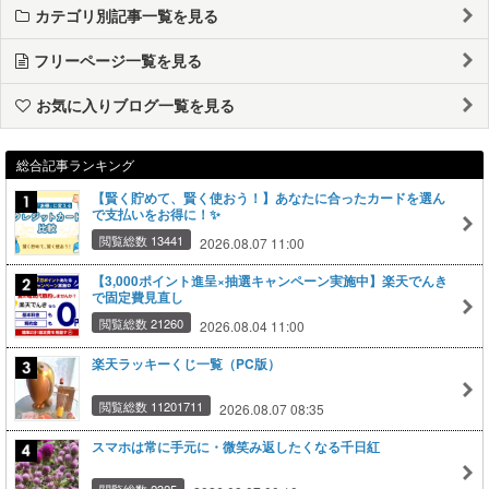
カテゴリ別記事一覧を見る
フリーページ一覧を見る
お気に入りブログ一覧を見る
総合記事ランキング
【賢く貯めて、賢く使おう！】あなたに合ったカードを選ん
で支払いをお得に！✨
閲覧総数 13441
2026.08.07 11:00
【3,000ポイント進呈×抽選キャンペーン実施中】楽天でんき
で固定費見直し
閲覧総数 21260
2026.08.04 11:00
楽天ラッキーくじ一覧（PC版）
閲覧総数 11201711
2026.08.07 08:35
スマホは常に手元に・微笑み返したくなる千日紅
閲覧総数 2325