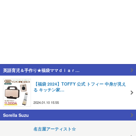
英語育児＆手作り★福袋ママｄｉａｒ…
【福袋 2024】TOFFY 公式 トフィー 中身が見え
る キッチン家…
2024.01.10 15:55
Sorella Suzu
名古屋アーティスト☆