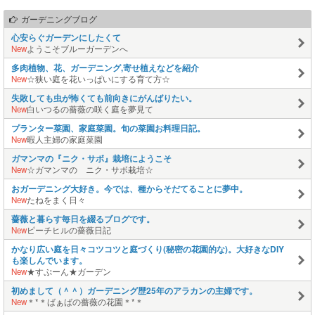
ガーデニングブログ
心安らぐガーデンにしたくて
New
ようこそブルーガーデンへ
多肉植物、花、ガーデニング,寄せ植えなどを紹介
New
☆狭い庭を花いっぱいにする育て方☆
失敗しても虫が怖くても前向きにがんばりたい。
New
白いつるの薔薇の咲く庭を夢見て
プランター菜園、家庭菜園。旬の菜園お料理日記。
New
暇人主婦の家庭菜園
ガマンマの『ニク・サボ』栽培にようこそ
New
☆ガマンマの ニク・サボ栽培☆
おガーデニング大好き。今では、種からそだてることに夢中。
New
たねをまく日々
薔薇と暮らす毎日を綴るブログです。
New
ピーチヒルの薔薇日記
かなり広い庭を日々コツコツと庭づくり(秘密の花園的な)。大好きなDIY
も楽しんでいます。
New
★すぷーん★ガーデン
初めまして（＾＾）ガーデニング歴25年のアラカンの主婦です。
New
＊*＊ばぁばの薔薇の花園＊*＊