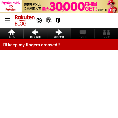
ホーム
新しい記事
過去の記事
コメント
シェア
I’ll keep my fingers crossed‼️