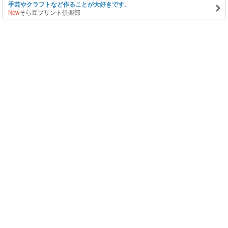
手芸やクラフトなど作ることが大好きです。
New
そら豆プリント倶楽部
このページの上に戻る
メニュー
新規登録
日記を書く
公式X
公式facebook
サービストップ
ブログランキング
記事ランキング
ジャンル一覧
ヘルプ
利用規約