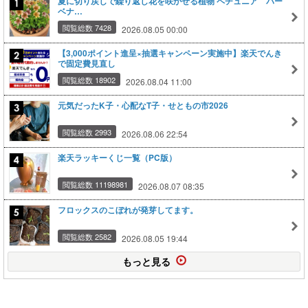
夏に切り戻しで繰り返し花を咲かせる植物 ペチュニア バー
ベナ…
閲覧総数 7428
2026.08.05 00:00
【3,000ポイント進呈×抽選キャンペーン実施中】楽天でんき
で固定費見直し
閲覧総数 18902
2026.08.04 11:00
元気だったK子・心配なT子・せともの市2026
閲覧総数 2993
2026.08.06 22:54
楽天ラッキーくじ一覧（PC版）
閲覧総数 11198981
2026.08.07 08:35
フロックスのこぼれが発芽してます。
閲覧総数 2582
2026.08.05 19:44
もっと見る