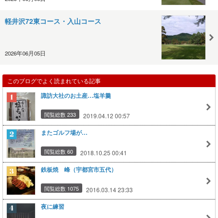
軽井沢72東コース・入山コース
2026年06月05日
このブログでよく読まれている記事
諏訪大社のお土産…塩羊羹
閲覧総数 233
2019.04.12 00:57
またゴルフ場が…
閲覧総数 60
2018.10.25 00:41
鉄板焼 峰（宇都宮市五代）
閲覧総数 1075
2016.03.14 23:33
夜に練習