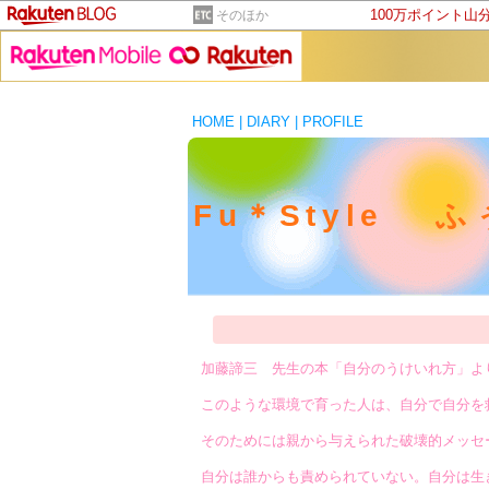
100万ポイント山
そのほか
HOME
|
DIARY
|
PROFILE
Fu＊Style 
加藤諦三 先生の本「自分のうけいれ方」よ
このような環境で育った人は、自分で自分を
そのためには親から与えられた破壊的メッセ
自分は誰からも責められていない。自分は生