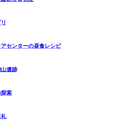
ビリ
ケアセンターの昼食レシピ
銅山遺跡
山探索
巡礼