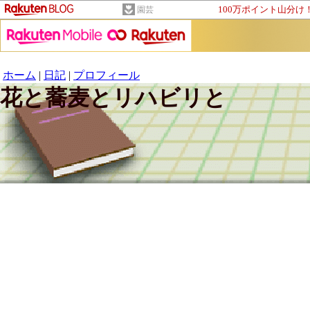
100万ポイント山分け
園芸
ホーム
|
日記
|
プロフィール
花と蕎麦とリハビリと