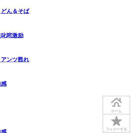
うどん＆そば
員叱咤激励
イアンツ甦れ
雑感
ホーム
フォローする
雑感