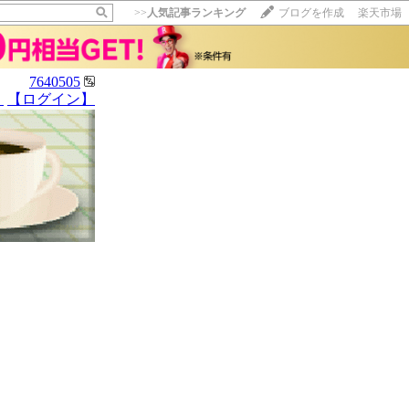
>>
人気記事ランキング
ブログを作成
楽天市場
7640505
】
【ログイン】
【毎日開催】
15記事にいいね！で1ポイント
10秒滞在
いいね!
--
/
--