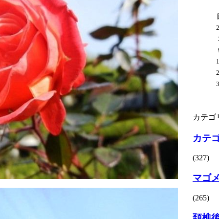
カテゴ
カテ
(327)
マゴ
(265)
頚椎