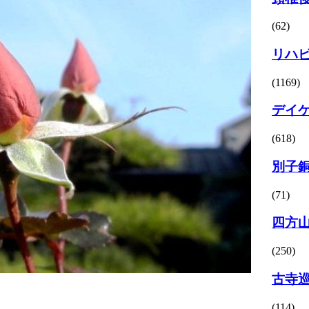
(62)
リハ
(1169)
デイ
(618)
別子
(71)
四方
(250)
古寺
(114)