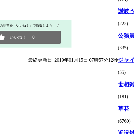
讃岐
(222)
の記事を「いいね！」で応援しよう
公務
いいね！
0
(335)
ジャ
最終更新日 2019年01月15日 07時57分12秒
(55)
世相
(181)
草花
(6760)
近況