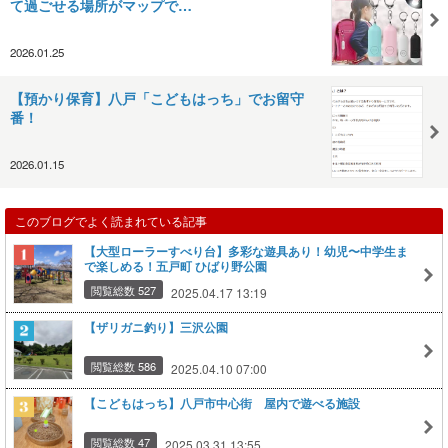
て過ごせる場所がマップで…
2026.01.25
【預かり保育】八戸「こどもはっち」でお留守
番！
2026.01.15
このブログでよく読まれている記事
【大型ローラーすべり台】多彩な遊具あり！幼児〜中学生ま
で楽しめる！五戸町 ひばり野公園
閲覧総数 527
2025.04.17 13:19
【ザリガニ釣り】三沢公園
閲覧総数 586
2025.04.10 07:00
【こどもはっち】八戸市中心街 屋内で遊べる施設
閲覧総数 47
2025.03.31 13:55