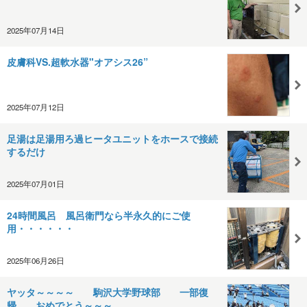
2025年07月14日
皮膚科VS.超軟水器"オアシス26”
2025年07月12日
足湯は足湯用ろ過ヒータユニットをホースで接続
するだけ
2025年07月01日
24時間風呂 風呂衛門なら半永久的にご使
用・・・・・・
2025年06月26日
ヤッタ～～～～ 駒沢大学野球部 一部復
帰 おめでとう～～～