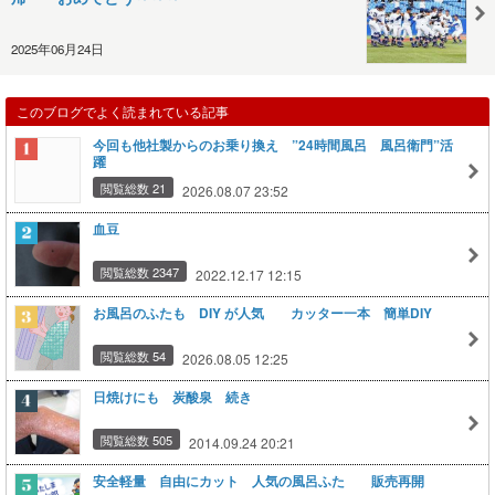
2025年06月24日
このブログでよく読まれている記事
今回も他社製からのお乗り換え ”24時間風呂 風呂衛門”活
躍
閲覧総数 21
2026.08.07 23:52
血豆
閲覧総数 2347
2022.12.17 12:15
お風呂のふたも DIY が人気 カッター一本 簡単DIY
閲覧総数 54
2026.08.05 12:25
日焼けにも 炭酸泉 続き
閲覧総数 505
2014.09.24 20:21
安全軽量 自由にカット 人気の風呂ふた 販売再開