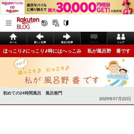
ホーム
新しい記事
過去の記事
コメント
シェア
ほっこり♪にっこり♪時にはへっこみ 私が風呂野 番です
初めての24時間風呂 風呂衛門
2025年07月22日