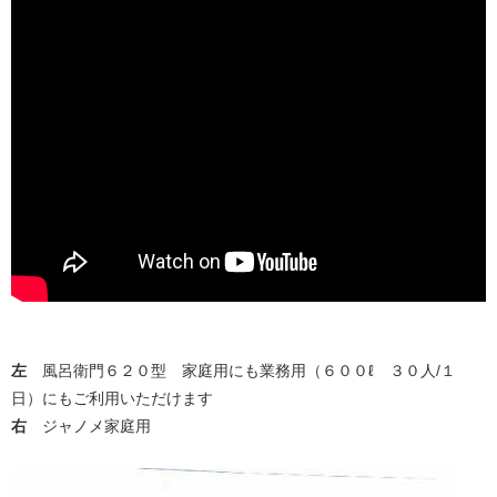
左
風呂衛門６２０型 家庭用にも業務用（６００ℓ ３０人/１
日）にもご利用いただけます
右
ジャノメ家庭用