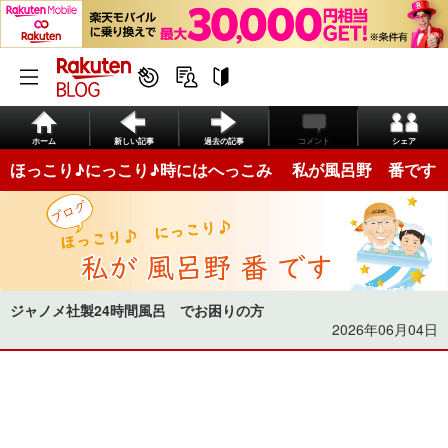
ホーム
新しい記事
過去の記事
コメント
シェア
ほっこり♪にっこり♪時にはへっこみ 私が風呂野 番です
ジャノメ社製24時間風呂 でお困りの方
2026年06月04日