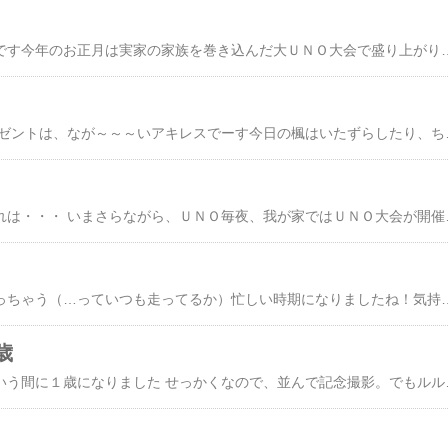
我が家のうしくんです今年のお正月は実家の家族を巻き込んだ大ＵＮＯ大会で盛り上がりましたやっぱ、２人でやるより大人数の方が楽しいわん
今日は楓の誕生日 プレゼントは、なが～～～いアキレスでーす今日の楓はいたずら
最近のマイブーム。それは・・・ いまさらながら、ＵＮＯ毎夜、我が家ではＵＮＯ大会が開催されています。参加者は、いつも２人＋１匹の小規模
師だけでなく、楓も走っちゃう（…っていつも走ってるか）忙しい時期になりましたね！気持ちだけが焦って、体が全くついていかない今日この頃ですがみなさまはいかがお過ごしでしょうか？１０月、１１月はつらい出来事があったり、落ち込むことや悩むことが多かったり、でなんだかイケてない日々の連続でこんなことではダメじゃー！と気分転換に こんなところや こんなところにおでかけしたりして（おー、見事にどれも楓抜
歳
実家のルルは、あっという間に１歳になりました せっかくなので、並んで記念撮影。でもルルの表情がイマイチだわん…相変わらずのハイテンション娘だけどこれからもすくすくと成長していってもらいたいものですところで、このルル。ママは１２ｋｇもあるデカキャバ