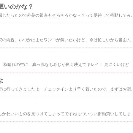
遅いのかな？
代々木の落ち葉がいい感じだったので外苑の銀杏もそろそろかな～？
ただいま二人暮しの実家の両親。いつかはまたワンコが飼いたいけど、今は忙しいから当面ムリ…と言っていた、のです、が！その時は突然やってくるものなんですね～。ある日、本当に突然、ひょんなことから急きょ実家にワンコがやってくることになったのです＝３もう何の準備もしてなかったのでとりあえず楓が実家にお泊りする時に使っていたハウスとベッドを代用して何とかお迎えに間に合った～ってことで、紹介します！ はじめまして、ルルでしゅなんと偶然にもキャバリアで
よ
楓ちんと一緒に温泉旅行に行ってきましたよーチェックインより早く着いたので、まずはお宿の人お薦めのお寺へ。 もみじが色づき始めていました。その後は楓が思いっきり走れる広場へ。 ほとんど貸切り状態！！いっぱいいっぱい走りました十分遊んでお宿へ着いて、ちょっと休憩したらもう夕食の時間。温泉宿にしては珍しいＢＢＱの夕食です。 とても２人では食べきれない量のお肉や野菜たちだったので楓も一緒に３人でなんとか完食しました 良く遊び良
エルメスにて、とってもかわいいものを見つけてしまってですねぇついつい衝動買いしてしまいましたぁ何をお買い上げしたかというとですね。なにげに気になっちゃう感じ？（柳原加奈子風）うふ、それでは公開しちゃいます。はい、どうぞ！ あら？袋の中身はもしかして？？ 