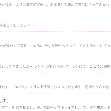
父方のお墓参りを済ませた後久しぶりに母方の実家へ、お墓参りを兼ねて遊びに行ってきました。 裏庭にはコスモスがいっぱい咲いてたよ無事お墓参りを済ませて、その後はお遊びターーイムぶどう狩りへ出掛けました。 楓も夢中になって食べまくり＾＾；ぶどうでおなかを満たした後はその近くにあった岩魚の釣堀で、釣りをしてみました。 釣堀といえども、時間帯が悪いのかなかなか釣れず…。気長に釣り糸を垂れて、大人４人でなんとか４匹釣れました。で、釣果はその場でさっそく…炭火で塩焼きにしてもらいます～じっくりじっくり時間を掛けて焼いた岩魚は頭から尻尾まで、骨ごとぜ～んぶ
まり楽しくないよぉ！！
清らかな川でひと遊び 水が冷たくて気持ちいいね。かなり浅かったの
久しぶりの楓連れ旅行に行ってきましたよ～ ランチは海沿いのレストランにて。ここでは偶然キャバちゃんにお会いしました りんちゃんです。優しいお顔立ちのかわいこちゃんでしたまたどこかで会えるといいな あいにくのお天気のため、ランチの後は早々に本日のお宿へ。 とっても
気付けばもう７月も半ばだす…ブログも１ヶ月以上放置しちゃってたよ途中、悪魔のささやきで「このままフェイドアウトしちゃおっかな～」とか思っちゃったりもしましたがなんとか踏みとどまって戻ってきました！にゃはこの１ヶ月の間、楓ちゃんは元気に過ごしてましたよ 代々木公園ＤＲに毎週のように通っていたり（成り行き上ですが） 半年も前に注文していたチャリがやっと届いたので、チャリでお散歩してみたり 川にふふふ～んと泳ぎに行ったり 初台湾してきたり（楓はまたもやお留守
した
花菱草というお花らしいです。初めて見ましたが、色鮮やかでキレイでした で、今年初のカキ氷＾＾ ボクにもちょうだーーーーーい！ ちょうだい攻撃成功！冷たくて美味しいね最後にちょ