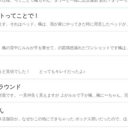
東京タワーもクリスマス仕様、ってことで楓ちゃん、タワーと一緒に記念撮影
ゼントってことで！
楓にはこだわりがあります。それはベッド。楓は、我が家にやってきた時に用意したベッドが大のお気に入りでその後、幾度かベッドを買い換えても「これじゃイヤだー！いつもの返せー！！」とわがままを言うため＾＾；結局、洗濯・修理を何度も繰り返しながら使い続けて早３年と１０ヶ月が経ち… ありゃりゃ～。とうとう、どうにも修復不可な状態となってしまいましたさすがに買い替えだ、ということ
親亀の背中に…ならぬ、楓の背中にルルが手を乗せて、の図偶然撮れたワンショ
うど見頃でした！ とってもキレイだったよ♪
ラウンド
ん
新宿、銀座に続く日本３店舗目が、なぜかこの地にできちゃっ