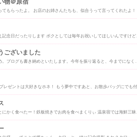
い物＠原宿
４年に一度の楓のお迎え記念日だったりします ボクとしては毎年
うございました
今日で我が家は仕事納め。ブログも書き納めといたします。今年を振り返ると、今までになく盛り沢山な一年で厄年だったにもかかわらず（笑）、いい年に
ス
今年のクリスマスは、とにかく食べたー！鉄板焼きでお肉を食べ
ー