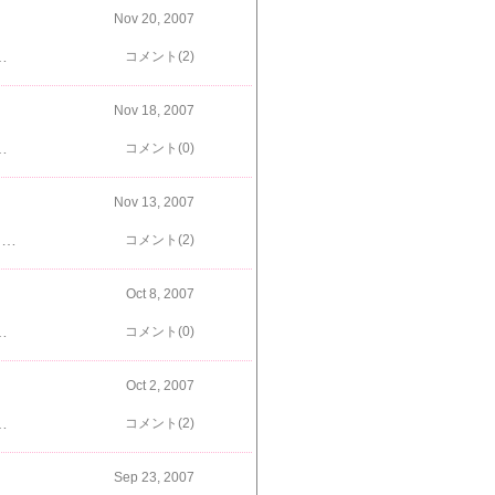
Nov 20, 2007
って期待して移動してみたら… まだ青々としてました～＾＾；残念！
コメント(2)
Nov 18, 2007
した～あまりの展開に、家族みんなびっくりだよ。当然、うちのお坊ちゃまもびっくりなわけで… この子だれぇ？！ 楓にーちゃん遊びましょ！ルルはとっても元気のよいおてんば娘で、楓にーちゃんはたじたじです＾＾；ひと通り楓を追い掛け回して疲れたルルたんは、楓の腕枕ですやすやおねんね。 あのぉ、ボクの前足が… ＺＺＺ…寝心地いいワン楓がルルと仲良く遊ぶことができる日が、果たしてやってくるのかなぁ？？ 実家の娘ですが、楓ともどもどうぞよろしく！
コメント(0)
Nov 13, 2007
紅葉狩りに行きました。 秋晴れの空に、真っ赤なもみじが良く映えてキレイ！ 見にくいけど、手前の小さな白いお花は冬に咲く冬桜。紅葉と桜が一度に見ることができるなんて、なんだか贅沢だね
コメント(2)
Oct 8, 2007
く食べ、楓ちゃん大満足！お疲れの様子にて、自らハウスに入っていって、ぐっすりご就寝飼い主たちものんびり温泉に浸かって、ゆっくりできました。翌日のチェックアウト後は お馬さんに会ったり ロープウェイに乗って 山の上でピクニックをしたりして帰りは実家に寄って、道の駅で買ってきた地場産のお野菜をおすそ分けしてからおうちに戻ってきました。やっぱり温泉は癒されるなぁ楓もいっぱい遊んで、日々のストレス解消！できたかな？！
コメント(0)
Oct 2, 2007
やっぱり楓ちゃんじゃないの～このかわいさ、pricelessあはは、遊んじゃった！大きな袋を見るとついついやりたくなっちゃうの楓ちゃん、ごめんね～ エルモちゃんの遊びに付き合うのは疲れるよ（注 エルメスではもちろん、楓ちゃんは売っていません＾＾；）
コメント(2)
Sep 23, 2007