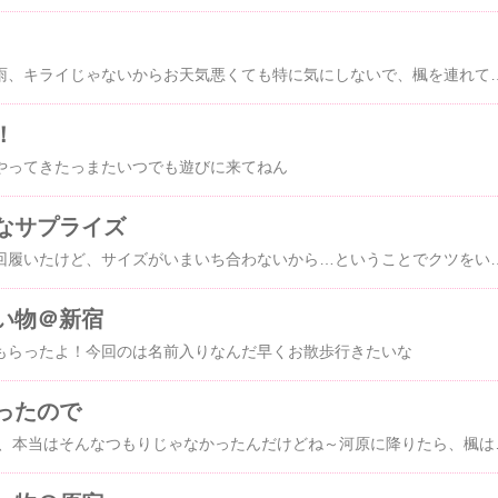
今年は随分早いですね雨、キライじゃないからお天気悪くても特に気にしないで、楓を連れてのお出かけ予定でいたけど朝起きたら、なんとな～く気が変わってしまって、結局楓抜きでお出かけしてしまいました。楓ちゃん、ごめ～んそんなこんな
！
やってきたっまたいつでも遊びに来てねん
なサプライズ
お稽古先の先生から数回履いたけど、サイズがいまいち合わないから…ということでクツをいただけることになりそのクツというのが、じゃじゃーーーん！！！ な、なんとグッチでした先生～、こんなりっちぃなものをいただいちゃって本当に
い物＠新宿
もらったよ！今回のは名前入りなんだ早くお散歩行きたいな
ったので
今年初の川遊び …って、本当はそんなつもりじゃなかったんだけどね～河原に降りたら、