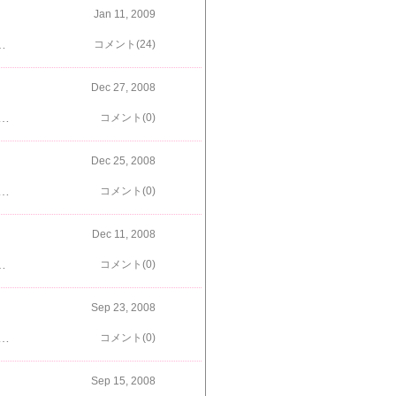
Jan 11, 2009
今年の目標は……えーーっと、まだ決めていないのですが、、、毎日穏やかに健やかに過ごしていけたら、と思います！どうぞ今年もよろしく
コメント(24)
Dec 27, 2008
したり、ちょっと悪い子ちゃんなのだけど元気に、これからも一緒に暮らしていこうね楓の誕生日が終わると、もういよいよ今年も終わりです。今年はあんまり更新できなかったけどきっと来年もこんな感じだと思うけどそれでも、のんびりやっていきたいと思いますそれでは皆さん、良いお年を！！
コメント(0)
Dec 25, 2008
な大会ですが聖夜に「ＵＮＯ！」「ＵＮＯ！！」の声が響く地味ながらも、それなりに楽しかった今年のクリスマスでしたがおりこうさんな楓ちゃんの元にもきちんとサンタさんが来てくれたようです クッキーとクリスマスカラーのおもちゃだよん若干、手抜きな感はありますが＾＾； さっそくリースクッキーをぱくり！おもちゃの方は、すぐに飽きちゃうかな？と思っていたけど１時間近く、夢中で遊んでくれて 最後はハウスに持っていって、おもちゃを枕に寝ちゃいました楓にとっても、楽しいクリスマスになったかな～
コメント(0)
Dec 11, 2008
きだわ＾＾；）少しずつではありますが落ち着いた日々を取り戻しつつあるような？ないような？って感じです。楓とは、特別なおでかけは少なかったけど 初・駒沢公園したり 近所の散歩コースで秋を感じたり身近なところでちょこまかやってます元気ですそんなこんなで、今年もあと少し。忙しいけど、クリスマスや楓のお誕生日など、イベントが色々あるんだな～。今年は、もう１回ぐらいは更新できるかしらねぇ？？
コメント(0)
Sep 23, 2008
ちゃんなのでルルも絶対に大きくなるだろうと予想していましたがとにかくまぁ、食の細い子で。正確な体重は知らないけど、６．８ｋｇの楓より明らかに軽いです。かかりつけの獣医さんには「こんなに痩せてるキャバは今まで見たことがない」と言われちゃうほどなんだけど元気だけは有り余っていて、身体面では問題なし！なのでどこからこのエネルギーは沸いているのか、本当に不思議です＾＾；でも楓と一緒にいると、楓が食べるものや遊ぶものに興味津々！普段は欲しがらないものも欲しがります。なので、実家の庭で取れたプチトマトをあげてみると… 食欲だけはいつも全開な楓ちゃんはもちろん秒殺。楓ちゃん、相変わらずおいしそうに食べるねぇ！じゃ次は、楓が食べるのをうらやましそうに見ていたルルの番だよー。 ………最初はぺろぺろしていたものの、やっぱり食べませ～んなぜ～～～？！そんなわけで、代わりに楓がおいしくいただきました楓ちゃん、ルルの分ももらえてラッキー…って、実家滞在中、楓が太った理由ってこれかっ？！？！
コメント(0)
Sep 15, 2008