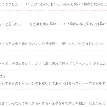
やっと夏が終わったか
ありゃ～、２ヶ月ぶり？？８月は全く書かないまま月日が経ち…早いものでもう９月になっちまいましたぁ。この夏、マイカメラが絶不調でして。２度ほど修理に出したりなんかしているうちに写真を撮らない、カメラを持ち歩かない、とゆー生活がすっかり身に着いてしまい、ですね。「楓４歳の夏」の写真はほとんどなくしたがってブログに載せられる画像もなく…という言い訳が一応あったりするのですけど＾＾；これも夏の思い出（？）ってことでそんな夏の一番の出来事をひとつ。それは、飼い主がバカンス中のこと。 ありえないぐらい海がキレイだったー！！楓ちゃん、９日ほど実家にホームステイ。お迎えに行った時に現れたのは！！！なんと１．３kg増の「ふうちゃん」ならぬ「ぶうちゃん」でした～～～アンパンマンのようなお顔に丸太
今日は海開きの日なんだって。天気も良いし、ボクも海に連れて行ってもらっ
ス♪
７回目の結婚記念日はとっておきのシャンパンでお祝いしてあ～～げ
最近、睡眠のリズムがうまくいかなくて朝はめちゃめちゃ苦手な私ですが今朝は、なんだかとんでもない時間に起きてしまいました。寝ている人を起こさない程度に、細々と家事をしてみましたがどうにも時間をもてあまし…＾＾；そうだ！と思いついて、まだ寝ぼけまなこの楓ちゃんを誘って朝コーヒーをゲットすべく、スタバへ行くことにでもせっかくだから～と遊歩道も１往復してみちゃったりして アジサイがとっても綺麗に咲