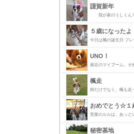
謹賀新年
５歳になったよ
UNO！
楓走
おめでとう☆１
秘密基地