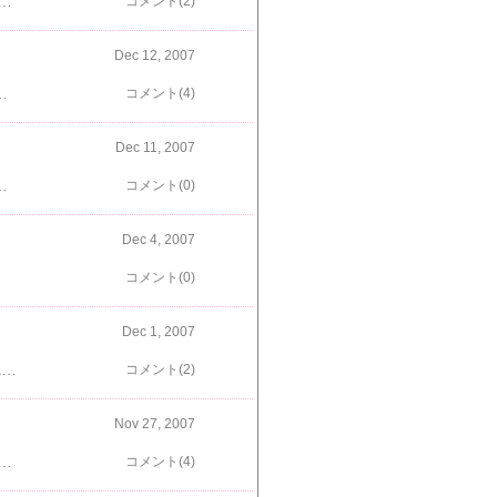
 あれ？タワーってこんなに小さかったっけ？！…って、これは足元のちびタワーだね本物はこちら 見えにくいけど、壁面には「merry christmas」って文字が光っているよ。そして地面にはこんな文字。 久々に見上げる東京タワーはやっぱり大きかったわん
コメント(2)
Dec 12, 2007
でどんなベッドを買おうか迷いましたが、、、 結局１代目と全くおんなじベッドを購入比較用に… こちらは１代目。色も形もサイズも全くおんなじものです！（それにしても、楓ちゃん、ちっちゃかったなぁ）楓は、２代目ベッドが到着するやいなや「これ、これ～！」って感じで、すっかりご満悦の様子。よかった、よかった２代目がよれよれになる頃にも同じベッドが売ってるといいんだけどな～
コメント(4)
Dec 11, 2007
ットです楓は相変わらずびびりまくり。。。楓ちゃん、早くルルたんに慣れてね
コメント(0)
Dec 4, 2007
コメント(0)
Dec 1, 2007
楓とルル、２度目のご対面です。 一見仲良く見えますが 上がルルで下が楓…楓にーちゃん、完全に主導権を握られちゃってます。怖いもの知らずなパピールルが体当たりで楓にじゃれついてくるもんだから楓は相変わらずビビりまくりルルは遊んでもらいたいだけなんだけどね～。まだまだこの２人の手に汗握る（？）攻防は続くことでしょう……楓ちゃんがんばれ～～！
コメント(2)
Nov 27, 2007
た ボックス買いだったので、ほとんど待ちなしでした。バラ買いでも３０分待ち位だったみたい。新宿の時は結構並んだんだけどなぁ。いつでも買える気がすると、とたんにありがたみがなくなるのはなぜなんでしょう（笑）
コメント(4)