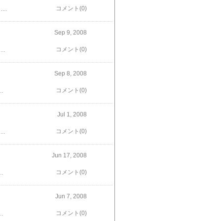
久々の楓連れ旅行に行ってきました！ いっぱい遊んで おいしいものも食べて楓孝行な旅行となりました。でも、今回の旅行のメインはココ！ えっと、、、草ぼうぼうではありますが＾＾；こんなところでも、我が家だけの楽しい秘密の場所だったりするんだな～楓もこの場所を気に入ってくれた様子。よかった、よかった また遊びに来ようね
コメント(0)
Sep 9, 2008
な？と思ったら もう落ち葉の季節～～！？季節の移り変わりは早いものですね。
コメント(0)
Sep 8, 2008
のような体型となっていて、我が目を疑いましたよぉぉあなた、実家でどんだけおいしいもの食べたのさ！あー、画像があれば、この衝撃をよりリアルにお伝えできたのになぁ。写真を撮る、という発想がこの夏は出てこなかったもので＾＾；で、楓は帰宅後、緊急ダイエット。なんとかかんとか、０．８kgは落とせたけど、残り５００ｇの壁は厚く…でも見た目はすっかり戻ったので、これでよしとするか、って感じです。 今日の楓ちゃん＠写メカメラ完治したのに、結局使ってない＾＾；この秋、まずはカメラを持ち歩くことからはじめましょうね Ｆ１ ニコの結果のみＲ８ フランス １６位Ｒ９ イギリス ９位Ｒ10 ドイツ １０位Ｒ11 ハンガリー １４位Ｒ12 ヨーロッパ ８位 ９Ｐ Ｒ13 ベルギー １２位
コメント(0)
Jul 1, 2008
たよ！ でもエルモちゃんの一番の目的は このフレンチトーストだったみたい中がとろっとろで、とぉ～ってもおいしいんだってもっと食べたい、って、エルモちゃん何度も言ってたよ！本当においしかったんだね。ボクも食べてみたいなぁ。やっぱり海は楽しいね海だ～い好き
コメント(0)
Jun 17, 2008
るっでもハーフボトルで、もうへろへろやないか～～いボンジュール
コメント(0)
Jun 7, 2008
いていましたすがすがしい朝の空気を味わい、のんびりと色とりどりのアジサイを観賞していたらあっという間にダンナちゃんが起き出す時間！慌てて、おうちへと戻りました。朝から、１時間以上歩いてしまった～朝食が美味しいのなんのってたまにはこんな朝の過ごし方もいいね！…といいながら、お昼前にお昼寝？朝寝？してしまった私満腹後の眠気にあっさり負けてしまいましたやっぱり朝は苦手なんだわ～ん＾＾；
コメント(0)