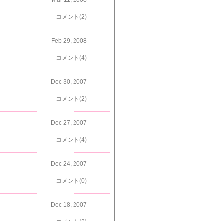
Mar 11, 2008
久しぶりにお洋服を買ってもらったよ。 お店のお姉さんたちも、似合うって言ってくれたよ！ そうだ、バナナも買ってもらったんだった！おいしそうだな～、早くちょうだ～い な～～んだ、残念！食べられるバナナじゃなくて、おもちゃのバナナだった～でも、噛み応えがあって、このバナナもなかなかいい感じまた一緒にお買い物に連れて行ってね
コメント(2)
Feb 29, 2008
お祝いしてほしいんですけど楓が我が家の家族になってから丸４年が経ちました。今日はカロリー気にしないで、ケーキたくさん食べちゃおうか～ こんなにいっぱい食べられてうれしいな楓ちゃん、また４年後の記念日をお楽しみにね♪
コメント(4)
Dec 30, 2007
なりました来年も家族、そして周りにいるみ～んなが健康で、楽しく、充実した一年となるといいなそれではまた来年、お会いしましょう！ よいお年を！
コメント(2)
Dec 27, 2007
楓は４歳になりました プレゼントは大好きなホネ！ もう夢中ですあと、お散歩バッグにでも付けようと思って イニシャルモチーフのキーホルダーをプレゼントアウトレット価格で安かったんだワン最近自己主張が激しい楓たんだけど＾＾；この１年も元気に楽しく過ごそうね！
コメント(4)
Dec 24, 2007
まくりぃ 温泉宿では海鮮三昧ッもうこれ以上ムリってくらい食べちゃったご馳走様でした～ 楓ちゃんはといえばクリスマスケーキならぬ、クリスマスドーナツでお祝いしたよ♪皆さ～ん！Merry Christmas！！
コメント(0)
Dec 18, 2007