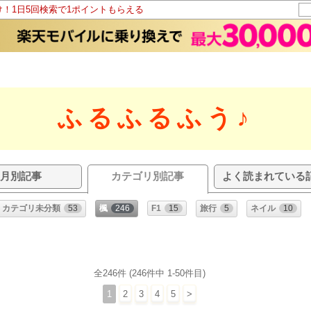
け！1日5回検索で1ポイントもらえる
ふるふるふう♪
月別記事
カテゴリ別記事
よく読まれている
カテゴリ未分類
53
楓
246
F1
15
旅行
5
ネイル
10
全246件 (246件中 1-50件目)
1
2
3
4
5
>