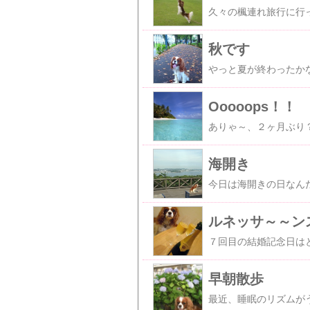
秋です
Ooooops！！
海開き
ルネッサ～～ン
早朝散歩