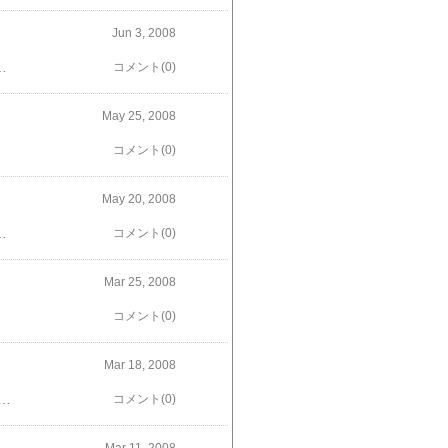
Jun 3, 2008
で、優雅にランチだわん 久々のフォアグラちゃんなりーあーー幸せおうちに帰ってからは、楓ちゃん孝行ってことで……お庭でどろんこ遊びだーっそしてお風呂へ直行です おふろは苦手なの… さっぱりふわふわになって、めでたしめでたし
コメント(0)
May 25, 2008
コメント(0)
May 20, 2008
よいのでしょうかぁ…と、かな～り恐縮だったのですが、、、履いてみたら、とってもいい感じだったのでお言葉に甘えて、いただいてきちゃいましたクツだ～～～いすきだから、とってもうれしいっ先生、どうもありがとうございました！！
コメント(0)
Mar 25, 2008
コメント(0)
Mar 18, 2008
楓は一直線に川へ入っていっちゃったのです 調子に乗って、今年初のかき氷まで食べちゃった夏は行列のできる氷やさんも、今日は貸切状態でしたで、帰りは実家のるると久々の再会 るる、大きくなったね～～６ヶ月にして、５kg越えですからるるの相変わらずの暴走ぶりに今日も勝てなかった楓ちゃんでした＾＾；
コメント(0)