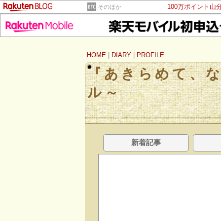
100万ポイント山
そのほか
HOME
|
DIARY
|
PROFILE
『あきらめて、
ル～
新着記事