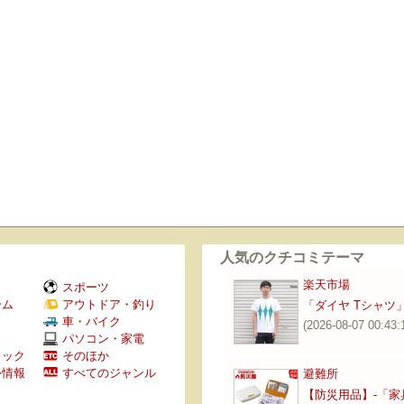
人気のクチコミテーマ
楽天市場
スポーツ
ーム
アウトドア・釣り
「ダイヤ Tシャツ」 
Ｖ
車・バイク
(2026-08-07 00:43:
パソコン・家電
ミック
そのほか
外情報
すべてのジャンル
避難所
【防災用品】‐「家