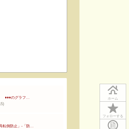
♦︎♦︎♦︎のグラフ…
ホーム
15)
フォローする
具転倒防止」‐「防…